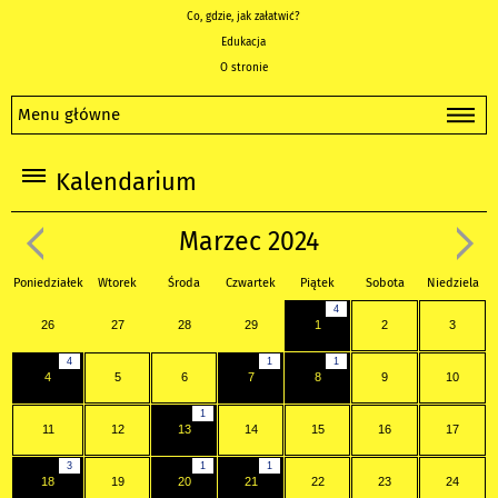
Co, gdzie, jak załatwić?
Edukacja
O stronie
Menu główne
Kalendarium
Marzec 2024
Poniedziałek
Wtorek
Środa
Czwartek
Piątek
Sobota
Niedziela
4
26
27
28
29
1
2
3
4
1
1
4
5
6
7
8
9
10
1
11
12
13
14
15
16
17
3
1
1
18
19
20
21
22
23
24