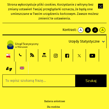
Strona wykorzystuje
pliki cookies
. Korzystanie z witryny bez
zmiany ustawień Twojej przeglądarki oznacza, że będą one
umieszczane w Twoim urządzeniu końcowym. Zawsze możesz
zmienić te ustawienia.
Kontrast:
A
A
A
A
kontrast
kontrast
kontrast
kontra
domyślny
biały
żółty
czarny
Urzędy Statystyczne
tekst
tekst
tekst
na
na
na
czarnym
czarnym
żółtym
Badania ankietowe
Dla mediów