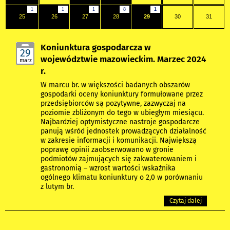
1
1
1
8
1
25
26
27
28
29
30
31
Koniunktura gospodarcza w
29
województwie mazowieckim. Marzec 2024
marz
r.
W marcu br. w większości badanych obszarów
gospodarki oceny koniunktury formułowane przez
przedsiębiorców są pozytywne, zazwyczaj na
poziomie zbliżonym do tego w ubiegłym miesiącu.
Najbardziej optymistyczne nastroje gospodarcze
panują wśród jednostek prowadzących działalność
w zakresie informacji i komunikacji. Największą
poprawę opinii zaobserwowano w gronie
podmiotów zajmujących się zakwaterowaniem i
gastronomią – wzrost wartości wskaźnika
ogólnego klimatu koniunktury o 2,0 w porównaniu
z lutym br.
Czytaj dalej