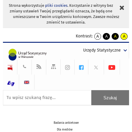
Strona wykorzystuje
pliki cookies
. Korzystanie z witryny bez
zmiany ustawień Twojej przeglądarki oznacza, że będą one
umieszczane w Twoim urządzeniu końcowym. Zawsze możesz
zmienić te ustawienia.
Kontrast:
A
A
A
A
kontrast
kontrast
kontrast
kontra
domyślny
biały
żółty
czarny
Urzędy Statystyczne
tekst
tekst
tekst
na
na
na
czarnym
czarnym
żółtym
Badania ankietowe
Dla mediów