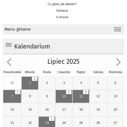
Co, gdzie, jak załatwić?
Edukacja
O stronie
Menu główne
Kalendarium
Lipiec 2025
Poniedziałek
Wtorek
Środa
Czwartek
Piątek
Sobota
Niedziela
2
30
1
2
3
4
5
6
1
1
5
7
8
9
10
11
12
13
14
15
16
17
18
19
20
1
21
22
23
24
25
26
27