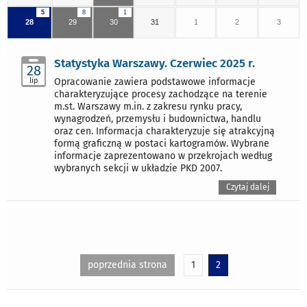
5
8
1
28
29
30
31
1
2
3
Statystyka Warszawy. Czerwiec 2025 r.
28
lip
Opracowanie zawiera podstawowe informacje
charakteryzujące procesy zachodzące na terenie
m.st. Warszawy m.in. z zakresu rynku pracy,
wynagrodzeń, przemysłu i budownictwa, handlu
oraz cen. Informacja charakteryzuje się atrakcyjną
formą graficzną w postaci kartogramów. Wybrane
informacje zaprezentowano w przekrojach według
wybranych sekcji w układzie PKD 2007.
Czytaj dalej
poprzednia strona
1
2