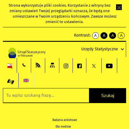
Strona wykorzystuje
pliki cookies
. Korzystanie z witryny bez
zmiany ustawień Twojej przeglądarki oznacza, że będą one
umieszczane w Twoim urządzeniu końcowym. Zawsze możesz
zmienić te ustawienia.
Kontrast:
A
A
A
A
kontrast
kontrast
kontrast
kontra
domyślny
biały
żółty
czarny
Urzędy Statystyczne
tekst
tekst
tekst
na
na
na
czarnym
czarnym
żółtym
Badania ankietowe
Dla mediów