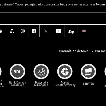
any ustawień Twojej przeglądarki oznacza, że będą one umieszczane w Twoi
Badania ankietowe
Dla m
ne
Bank Danych
Statystyka
Portal
um
STRATEG
Lokalnych
regionalna
Geostatystyczny
wca
K