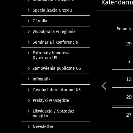
Kalendari
Specjalizacja Urzędu
Ośrodki
Poniedzi
Współpraca w regionie
Seminaria i konferencje
29
Patronaty honorowe
Dyrektora US
6
Zamówienia publiczne US
Infografiki
13
Zasoby Informatorium US
20
Praktyki w Urzędzie
Likwidacja / Sprzedaż
27
majątku
Newsletter