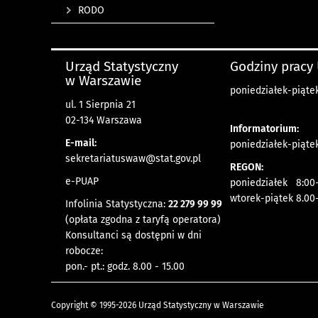
RODO
Urząd Statystyczny
Godziny pracy
w Warszawie
poniedziałek-piątek
ul. 1 Sierpnia 21
02-134 Warszawa
Informatorium:
E-mail:
poniedziałek-piątek
sekretariatuswaw@stat.gov.pl
REGON:
e-PUAP
poniedziałek 8:00-
wtorek-piątek 8.00
Infolinia Statystyczna:
22 279 99 99
(opłata zgodna z taryfą operatora)
Konsultanci są dostępni w dni
robocze:
pon.- pt.: godz. 8.00 - 15.00
Copyright © 1995-2026 Urząd Statystyczny w Warszawie