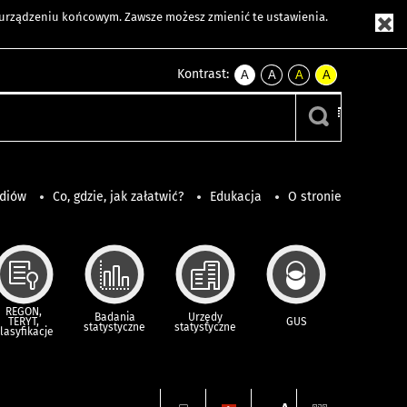
m urządzeniu końcowym. Zawsze możesz zmienić te ustawienia.
Kontrast:
A
A
A
A
kontrast
kontrast
kontrast
kontrast
domyślny
biały
żółty
czarny
tekst
tekst
tekst
na
na
na
czarnym
czarnym
żółtym
ediów
Co, gdzie, jak załatwić?
Edukacja
O stronie
REGON,
Badania
Urzędy
TERYT,
GUS
statystyczne
statystyczne
lasyfikacje