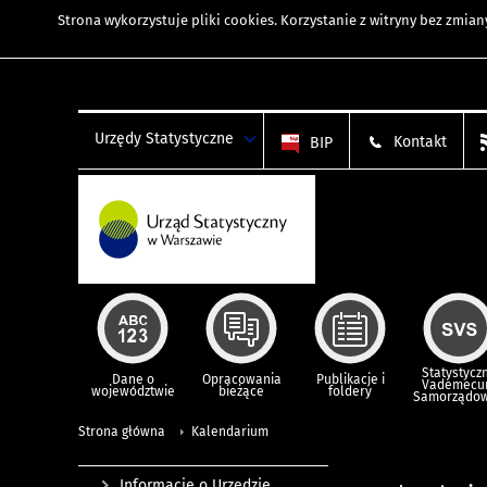
Strona wykorzystuje
pliki cookies
. Korzystanie z witryny bez zmi
Urzędy Statystyczne
Kontakt
BIP
Statystycz
Dane o
Opracowania
Publikacje i
Vademec
województwie
bieżące
foldery
Samorządo
Strona główna
Kalendarium
Informacje o Urzędzie