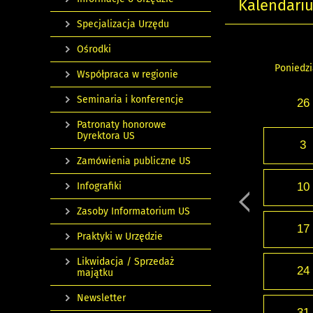
Kalendari
Specjalizacja Urzędu
Ośrodki
Poniedzi
Współpraca w regionie
Seminaria i konferencje
26
Patronaty honorowe
Dyrektora US
3
Zamówienia publiczne US
Infografiki
10
Zasoby Informatorium US
17
Praktyki w Urzędzie
Likwidacja / Sprzedaż
24
majątku
Newsletter
31