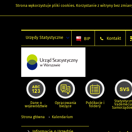
Strona wykorzystuje
pliki cookies
. Korzystanie z witryny bez zmi
Urzędy Statystyczne
Kontakt
BIP
Statystycz
Dane o
Opracowania
Publikacje i
Vademec
województwie
bieżące
foldery
Samorządo
Strona główna
Kalendarium
Informacje o Urzędzie