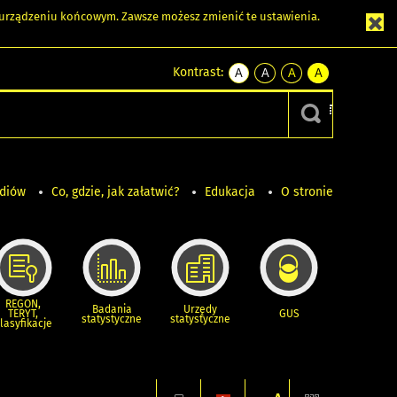
m urządzeniu końcowym. Zawsze możesz zmienić te ustawienia.
Kontrast:
A
A
A
A
kontrast
kontrast
kontrast
kontrast
domyślny
biały
żółty
czarny
tekst
tekst
tekst
na
na
na
czarnym
czarnym
żółtym
ediów
Co, gdzie, jak załatwić?
Edukacja
O stronie
REGON,
Badania
Urzędy
TERYT,
GUS
statystyczne
statystyczne
lasyfikacje