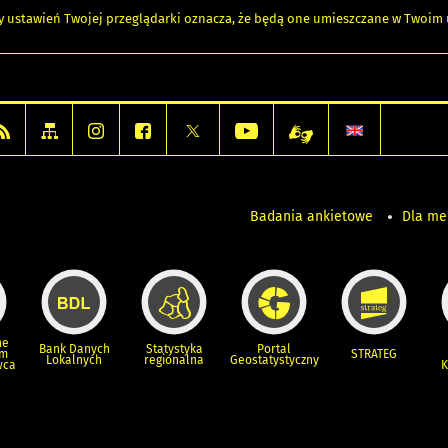
any ustawień Twojej przeglądarki oznacza, że będą one umieszczane w Twoi
Badania ankietowe
Dla m
ne
Bank Danych
Statystyka
Portal
um
STRATEG
Lokalnych
regionalna
Geostatystyczny
wca
K