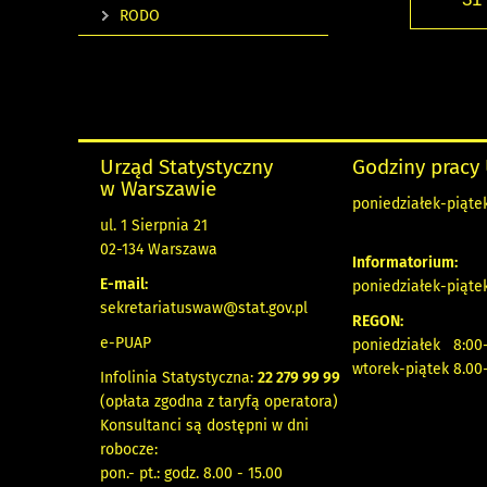
RODO
Urząd Statystyczny
Godziny pracy
w Warszawie
poniedziałek-piątek
ul. 1 Sierpnia 21
02-134 Warszawa
Informatorium:
E-mail:
poniedziałek-piątek
sekretariatuswaw@stat.gov.pl
REGON:
e-PUAP
poniedziałek 8:00-
wtorek-piątek 8.00
Infolinia Statystyczna:
22 279 99 99
(opłata zgodna z taryfą operatora)
Konsultanci są dostępni w dni
robocze:
pon.- pt.: godz. 8.00 - 15.00