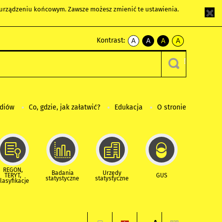
m urządzeniu końcowym. Zawsze możesz zmienić te ustawienia.
Kontrast:
A
A
A
A
kontrast
kontrast
kontrast
kontrast
domyślny
biały
żółty
czarny
tekst
tekst
tekst
na
na
na
czarnym
czarnym
żółtym
ediów
Co, gdzie, jak załatwić?
Edukacja
O stronie
REGON,
Badania
Urzędy
TERYT,
GUS
statystyczne
statystyczne
lasyfikacje