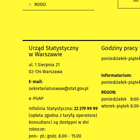
RODO
Urząd Statystyczny
Godziny pracy
w Warszawie
poniedziałek-piątek
ul. 1 Sierpnia 21
02-134 Warszawa
Informatorium:
E-mail:
poniedziałek-piątek
sekretariatuswaw@stat.gov.pl
REGON:
e-PUAP
poniedziałek 8:00-
wtorek-piątek 8.00
Infolinia Statystyczna:
22 279 99 99
(opłata zgodna z taryfą operatora)
Konsultanci są dostępni w dni
robocze:
pon.- pt.: godz. 8.00 - 15.00