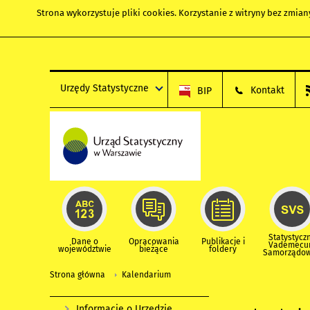
Strona wykorzystuje
pliki cookies
. Korzystanie z witryny bez zmi
Urzędy Statystyczne
Kontakt
BIP
Statystycz
Dane o
Opracowania
Publikacje i
Vademec
województwie
bieżące
foldery
Samorządo
Strona główna
Kalendarium
Informacje o Urzędzie