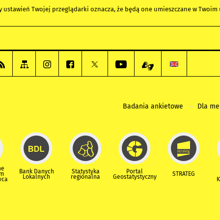
any ustawień Twojej przeglądarki oznacza, że będą one umieszczane w Twoi
Badania ankietowe
Dla m
ne
Bank Danych
Statystyka
Portal
um
STRATEG
Lokalnych
regionalna
Geostatystyczny
wca
K