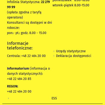
poniedziałek 8:00-18:00
Infolinia Statystyczna:
22 279
wtorek-piątek 8.00-15.00
99 99
(opłata zgodna z taryfą
operatora)
Konsultanci są dostępni w dni
robocze:
pon.- pt.: godz. 8.00 - 15.00
Informacje
telefoniczne:
Urzędy statystyczne
Deklaracja dostępności
Centrala: +48 22 464 20 00
Informatorium
(informacja o
danych statystycznych)
:
+48 22 464 20 85
REGON:
+48 22 464 20 00
ESS