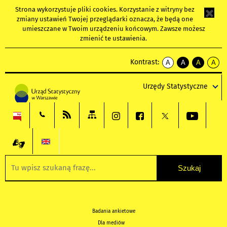
Strona wykorzystuje
pliki cookies
. Korzystanie z witryny bez
zmiany ustawień Twojej przeglądarki oznacza, że będą one
umieszczane w Twoim urządzeniu końcowym. Zawsze możesz
zmienić te ustawienia.
Kontrast:
A
A
A
A
kontrast
kontrast
kontrast
kontra
domyślny
biały
żółty
czarny
Urzędy Statystyczne
tekst
tekst
tekst
na
na
na
czarnym
czarnym
żółtym
Badania ankietowe
Dla mediów