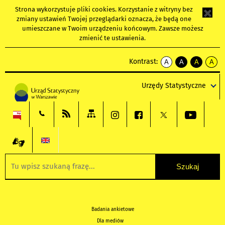
Strona wykorzystuje
pliki cookies
. Korzystanie z witryny bez
zmiany ustawień Twojej przeglądarki oznacza, że będą one
umieszczane w Twoim urządzeniu końcowym. Zawsze możesz
zmienić te ustawienia.
Kontrast:
A
A
A
A
kontrast
kontrast
kontrast
kontra
domyślny
biały
żółty
czarny
Urzędy Statystyczne
tekst
tekst
tekst
na
na
na
czarnym
czarnym
żółtym
Badania ankietowe
Dla mediów