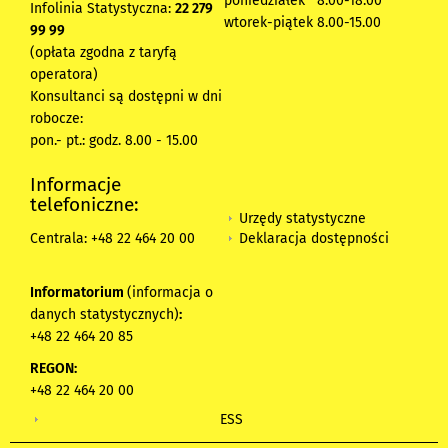
poniedziałek 8:00-18:00
Infolinia Statystyczna:
22 279
wtorek-piątek 8.00-15.00
99 99
(opłata zgodna z taryfą
operatora)
Konsultanci są dostępni w dni
robocze:
pon.- pt.: godz. 8.00 - 15.00
Informacje
telefoniczne:
Urzędy statystyczne
Deklaracja dostępności
Centrala: +48 22 464 20 00
Informatorium
(informacja o
danych statystycznych)
:
+48 22 464 20 85
REGON:
+48 22 464 20 00
ESS