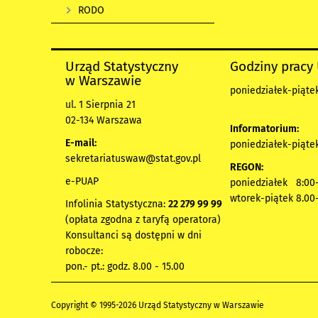
RODO
Urząd Statystyczny
Godziny pracy
w Warszawie
poniedziałek-piątek
ul. 1 Sierpnia 21
02-134 Warszawa
Informatorium:
E-mail:
poniedziałek-piątek
sekretariatuswaw@stat.gov.pl
REGON:
e-PUAP
poniedziałek 8:00-
wtorek-piątek 8.00
Infolinia Statystyczna:
22 279 99 99
(opłata zgodna z taryfą operatora)
Konsultanci są dostępni w dni
robocze:
pon.- pt.: godz. 8.00 - 15.00
Copyright © 1995-2026 Urząd Statystyczny w Warszawie