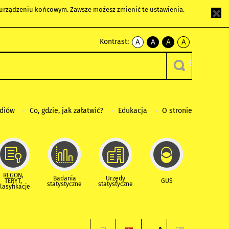
m urządzeniu końcowym. Zawsze możesz zmienić te ustawienia.
Kontrast:
A
A
A
A
kontrast
kontrast
kontrast
kontrast
domyślny
biały
żółty
czarny
tekst
tekst
tekst
na
na
na
czarnym
czarnym
żółtym
ediów
Co, gdzie, jak załatwić?
Edukacja
O stronie
REGON,
Badania
Urzędy
TERYT,
GUS
statystyczne
statystyczne
lasyfikacje