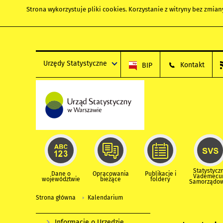
Strona wykorzystuje
pliki cookies
. Korzystanie z witryny bez zmi
Urzędy Statystyczne
Kontakt
BIP
Statystycz
Dane o
Opracowania
Publikacje i
Vademec
województwie
bieżące
foldery
Samorządo
Strona główna
Kalendarium
Informacje o Urzędzie