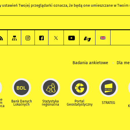
any ustawień Twojej przeglądarki oznacza, że będą one umieszczane w Twoi
Badania ankietowe
Dla m
ne
Bank Danych
Statystyka
Portal
um
STRATEG
Lokalnych
regionalna
Geostatystyczny
wca
K