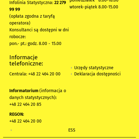
poniedziałek 8:00-18:00
Infolinia Statystyczna:
22 279
wtorek-piątek 8.00-15.00
99 99
(opłata zgodna z taryfą
operatora)
Konsultanci są dostępni w dni
robocze:
pon.- pt.: godz. 8.00 - 15.00
Informacje
telefoniczne:
Urzędy statystyczne
Deklaracja dostępności
Centrala: +48 22 464 20 00
Informatorium
(informacja o
danych statystycznych)
:
+48 22 464 20 85
REGON:
+48 22 464 20 00
ESS