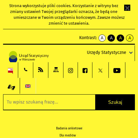
Strona wykorzystuje
pliki cookies
. Korzystanie z witryny bez
zmiany ustawień Twojej przeglądarki oznacza, że będą one
umieszczane w Twoim urządzeniu końcowym. Zawsze możesz
zmienić te ustawienia.
Kontrast:
A
A
A
A
kontrast
kontrast
kontrast
kontra
domyślny
biały
żółty
czarny
Urzędy Statystyczne
tekst
tekst
tekst
na
na
na
czarnym
czarnym
żółtym
Badania ankietowe
Dla mediów