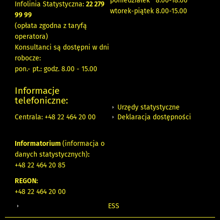
poniedziałek 8:00-18:00
Infolinia Statystyczna:
22 279
wtorek-piątek 8.00-15.00
99 99
(opłata zgodna z taryfą
operatora)
Konsultanci są dostępni w dni
robocze:
pon.- pt.: godz. 8.00 - 15.00
Informacje
telefoniczne:
Urzędy statystyczne
Deklaracja dostępności
Centrala: +48 22 464 20 00
Informatorium
(informacja o
danych statystycznych)
:
+48 22 464 20 85
REGON:
+48 22 464 20 00
ESS