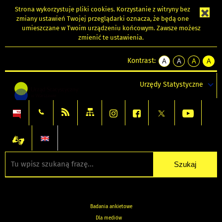
Strona wykorzystuje
pliki cookies
. Korzystanie z witryny bez
zmiany ustawień Twojej przeglądarki oznacza, że będą one
umieszczane w Twoim urządzeniu końcowym. Zawsze możesz
zmienić te ustawienia.
Kontrast:
A
A
A
A
kontrast
kontrast
kontrast
kontra
domyślny
biały
żółty
czarny
Urzędy Statystyczne
tekst
tekst
tekst
na
na
na
czarnym
czarnym
żółtym
Badania ankietowe
Dla mediów