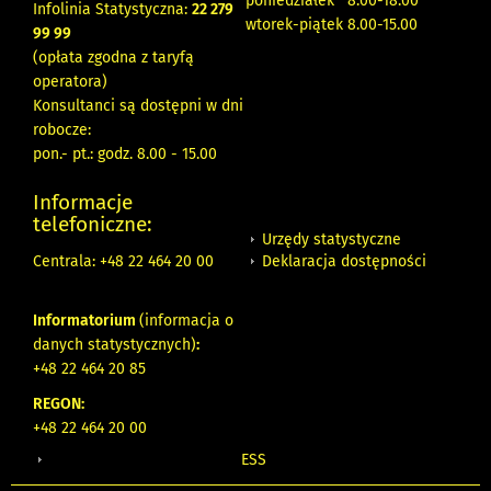
poniedziałek 8:00-18:00
Infolinia Statystyczna:
22 279
wtorek-piątek 8.00-15.00
99 99
(opłata zgodna z taryfą
operatora)
Konsultanci są dostępni w dni
robocze:
pon.- pt.: godz. 8.00 - 15.00
Informacje
telefoniczne:
Urzędy statystyczne
Deklaracja dostępności
Centrala: +48 22 464 20 00
Informatorium
(informacja o
danych statystycznych)
:
+48 22 464 20 85
REGON:
+48 22 464 20 00
ESS