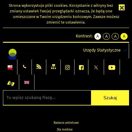
Strona wykorzystuje
pliki cookies
. Korzystanie z witryny bez
zmiany ustawień Twojej przeglądarki oznacza, że będą one
umieszczane w Twoim urządzeniu końcowym. Zawsze możesz
zmienić te ustawienia.
Kontrast:
A
A
A
A
kontrast
kontrast
kontrast
kontra
domyślny
biały
żółty
czarny
Urzędy Statystyczne
tekst
tekst
tekst
na
na
na
czarnym
czarnym
żółtym
Badania ankietowe
Dla mediów