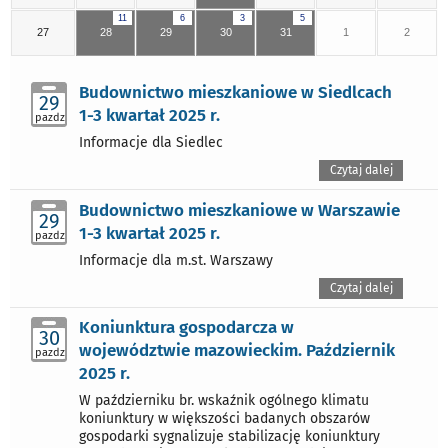
11
6
3
5
27
28
29
30
31
1
2
Budownictwo mieszkaniowe w Siedlcach
29
1-3 kwartał 2025 r.
pazdz
Informacje dla Siedlec
Czytaj dalej
Budownictwo mieszkaniowe w Warszawie
29
1-3 kwartał 2025 r.
pazdz
Informacje dla m.st. Warszawy
Czytaj dalej
Koniunktura gospodarcza w
30
województwie mazowieckim. Październik
pazdz
2025 r.
W październiku br. wskaźnik ogólnego klimatu
koniunktury w większości badanych obszarów
gospodarki sygnalizuje stabilizację koniunktury