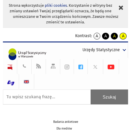
Strona wykorzystuje
pliki cookies
. Korzystanie z witryny bez
zmiany ustawień Twojej przeglądarki oznacza, że będą one
umieszczane w Twoim urządzeniu końcowym. Zawsze możesz
zmienić te ustawienia.
Kontrast:
A
A
A
A
kontrast
kontrast
kontrast
kontra
domyślny
biały
żółty
czarny
Urzędy Statystyczne
tekst
tekst
tekst
na
na
na
czarnym
czarnym
żółtym
Badania ankietowe
Dla mediów