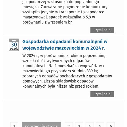
gospodarczej w stosunku do poprzedniego
miesiąca. Zauważalne pogorszenie koniunktury
wystąpiło jedynie w transporcie i gospodarce
magazynowej, spadek wskaźnika o 5,8 w
porównaniu z wrześniem br.
Czytaj dalej
Gospodarka odpadami komunalnymi w
30
województwie mazowieckim w 2024 r.
pazdz
W 2024 r., w porównaniu z rokiem poprzednim,
wzrosła ilość wytworzonych odpadów
komunalnych. Na 1 mieszkańca województwa
mazowieckiego przypadało średnio 339 kg
zebranych odpadów pochodzących z gospodarstw
domowych. Liczba składowisk odpadów
komunalnych była niższa niż przed rokiem.
Czytaj dalej
1
poprzednia strona
2
3
4
5
6