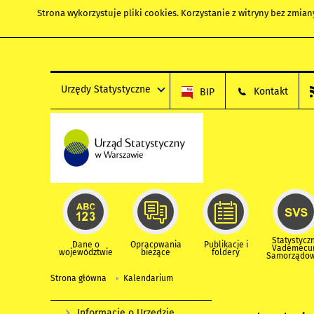
Strona wykorzystuje
pliki cookies
. Korzystanie z witryny bez zmi
Urzędy Statystyczne
Kontakt
BIP
Statystycz
Dane o
Opracowania
Publikacje i
Vademec
województwie
bieżące
foldery
Samorządo
Strona główna
Kalendarium
Informacje o Urzędzie