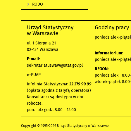
RODO
Urząd Statystyczny
Godziny pracy
w Warszawie
poniedziałek-piątek
ul. 1 Sierpnia 21
02-134 Warszawa
Informatorium:
E-mail:
poniedziałek-piątek
sekretariatuswaw@stat.gov.pl
REGON:
e-PUAP
poniedziałek 8:00-
wtorek-piątek 8.00
Infolinia Statystyczna:
22 279 99 99
(opłata zgodna z taryfą operatora)
Konsultanci są dostępni w dni
robocze:
pon.- pt.: godz. 8.00 - 15.00
Copyright © 1995-2026 Urząd Statystyczny w Warszawie