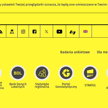
any ustawień Twojej przeglądarki oznacza, że będą one umieszczane w Twoi
Badania ankietowe
Dla m
ne
Bank Danych
Statystyka
Portal
um
STRATEG
Lokalnych
regionalna
Geostatystyczny
wca
K