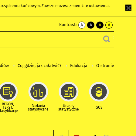
m urządzeniu końcowym. Zawsze możesz zmienić te ustawienia.
Kontrast:
A
A
A
A
kontrast
kontrast
kontrast
kontrast
domyślny
biały
żółty
czarny
tekst
tekst
tekst
na
na
na
czarnym
czarnym
żółtym
ediów
Co, gdzie, jak załatwić?
Edukacja
O stronie
REGON,
Badania
Urzędy
TERYT,
GUS
statystyczne
statystyczne
lasyfikacje