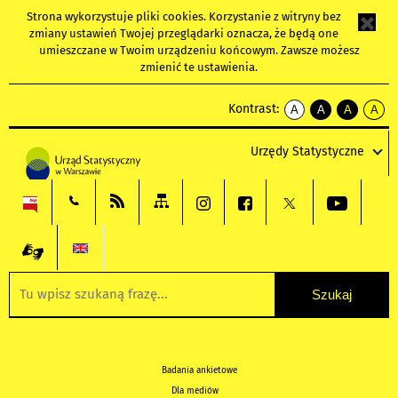
Strona wykorzystuje
pliki cookies
. Korzystanie z witryny bez
zmiany ustawień Twojej przeglądarki oznacza, że będą one
umieszczane w Twoim urządzeniu końcowym. Zawsze możesz
zmienić te ustawienia.
Kontrast:
A
A
A
A
kontrast
kontrast
kontrast
kontra
domyślny
biały
żółty
czarny
Urzędy Statystyczne
tekst
tekst
tekst
na
na
na
czarnym
czarnym
żółtym
Badania ankietowe
Dla mediów