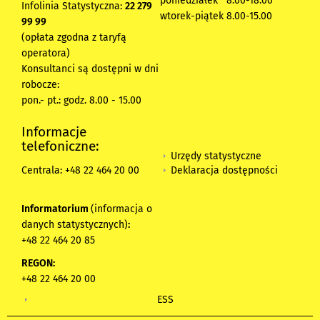
poniedziałek 8:00-18:00
Infolinia Statystyczna:
22 279
wtorek-piątek 8.00-15.00
99 99
(opłata zgodna z taryfą
operatora)
Konsultanci są dostępni w dni
robocze:
pon.- pt.: godz. 8.00 - 15.00
Informacje
telefoniczne:
Urzędy statystyczne
Deklaracja dostępności
Centrala: +48 22 464 20 00
Informatorium
(informacja o
danych statystycznych)
:
+48 22 464 20 85
REGON:
+48 22 464 20 00
ESS