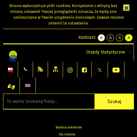
Strona wykorzystuje
pliki cookies
. Korzystanie z witryny bez
zmiany ustawień Twojej przeglądarki oznacza, że będą one
umieszczane w Twoim urządzeniu końcowym. Zawsze możesz
zmienić te ustawienia.
Kontrast:
A
A
A
A
kontrast
kontrast
kontrast
kontra
domyślny
biały
żółty
czarny
Urzędy Statystyczne
tekst
tekst
tekst
na
na
na
czarnym
czarnym
żółtym
Badania ankietowe
Dla mediów