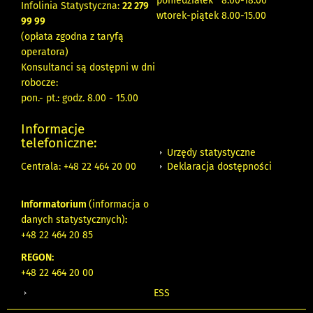
poniedziałek 8:00-18:00
Infolinia Statystyczna:
22 279
wtorek-piątek 8.00-15.00
99 99
(opłata zgodna z taryfą
operatora)
Konsultanci są dostępni w dni
robocze:
pon.- pt.: godz. 8.00 - 15.00
Informacje
telefoniczne:
Urzędy statystyczne
Deklaracja dostępności
Centrala: +48 22 464 20 00
Informatorium
(informacja o
danych statystycznych)
:
+48 22 464 20 85
REGON:
+48 22 464 20 00
ESS