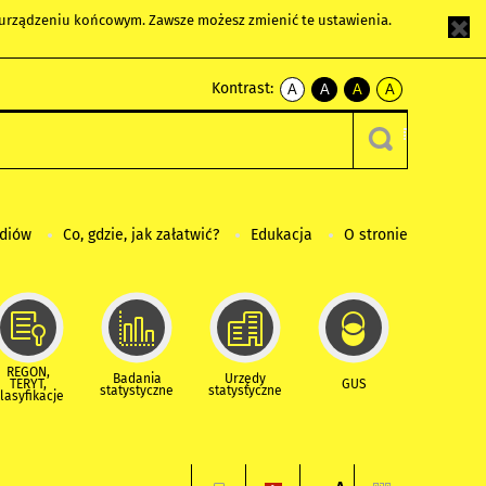
m urządzeniu końcowym. Zawsze możesz zmienić te ustawienia.
Kontrast:
A
A
A
A
kontrast
kontrast
kontrast
kontrast
domyślny
biały
żółty
czarny
tekst
tekst
tekst
na
na
na
czarnym
czarnym
żółtym
ediów
Co, gdzie, jak załatwić?
Edukacja
O stronie
REGON,
Badania
Urzędy
TERYT,
GUS
statystyczne
statystyczne
lasyfikacje