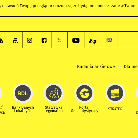
any ustawień Twojej przeglądarki oznacza, że będą one umieszczane w Twoi
Badania ankietowe
Dla m
ne
Bank Danych
Statystyka
Portal
um
STRATEG
Lokalnych
regionalna
Geostatystyczny
wca
K