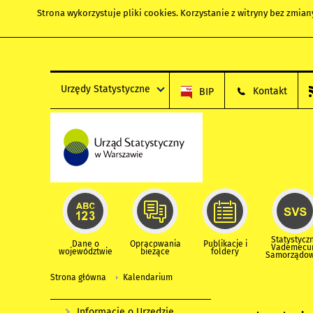
Strona wykorzystuje
pliki cookies
. Korzystanie z witryny bez zmi
Urzędy Statystyczne
Kontakt
BIP
Statystycz
Dane o
Opracowania
Publikacje i
Vademec
województwie
bieżące
foldery
Samorządo
Strona główna
Kalendarium
Informacje o Urzędzie