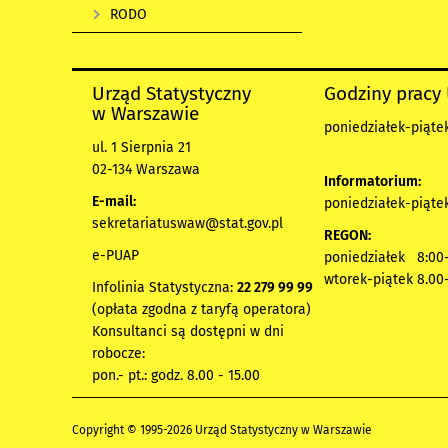
RODO
Urząd Statystyczny
Godziny pracy
w Warszawie
poniedziałek-piątek
ul. 1 Sierpnia 21
02-134 Warszawa
Informatorium:
E-mail:
poniedziałek-piątek
sekretariatuswaw@stat.gov.pl
REGON:
e-PUAP
poniedziałek 8:00-
wtorek-piątek 8.00
Infolinia Statystyczna:
22 279 99 99
(opłata zgodna z taryfą operatora)
Konsultanci są dostępni w dni
robocze:
pon.- pt.: godz. 8.00 - 15.00
Copyright © 1995-2026 Urząd Statystyczny w Warszawie