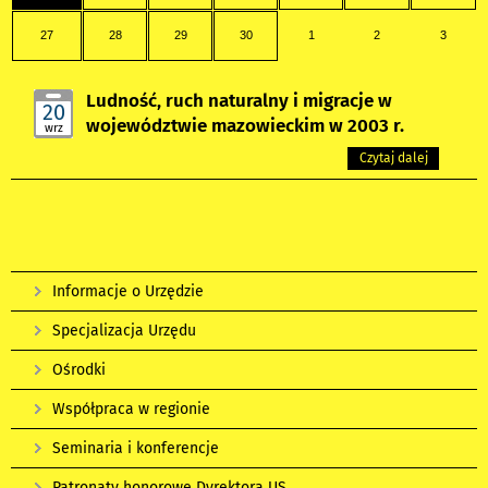
27
28
29
30
1
2
3
Ludność, ruch naturalny i migracje w
20
województwie mazowieckim w 2003 r.
wrz
Czytaj dalej
Informacje o Urzędzie
Specjalizacja Urzędu
Ośrodki
Współpraca w regionie
Seminaria i konferencje
Patronaty honorowe Dyrektora US