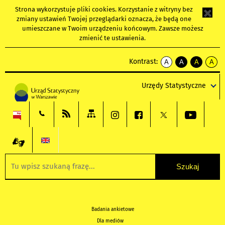
Strona wykorzystuje
pliki cookies
. Korzystanie z witryny bez
zmiany ustawień Twojej przeglądarki oznacza, że będą one
umieszczane w Twoim urządzeniu końcowym. Zawsze możesz
zmienić te ustawienia.
Kontrast:
A
A
A
A
kontrast
kontrast
kontrast
kontra
domyślny
biały
żółty
czarny
Urzędy Statystyczne
tekst
tekst
tekst
na
na
na
czarnym
czarnym
żółtym
Badania ankietowe
Dla mediów