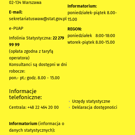
02-134 Warszawa
Informatorium:
E-mail:
poniedziałek-piątek 8.00-
sekretariatuswaw@stat.gov.pl
15.00
e-PUAP
REGON:
poniedziałek 8:00-18:00
Infolinia Statystyczna:
22 279
wtorek-piątek 8.00-15.00
99 99
(opłata zgodna z taryfą
operatora)
Konsultanci są dostępni w dni
robocze:
pon.- pt.: godz. 8.00 - 15.00
Informacje
telefoniczne:
Urzędy statystyczne
Deklaracja dostępności
Centrala: +48 22 464 20 00
Informatorium
(informacja o
danych statystycznych)
: