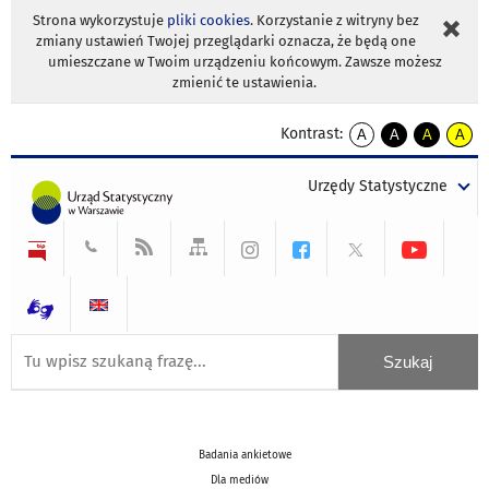
Strona wykorzystuje
pliki cookies
. Korzystanie z witryny bez
zmiany ustawień Twojej przeglądarki oznacza, że będą one
umieszczane w Twoim urządzeniu końcowym. Zawsze możesz
zmienić te ustawienia.
Kontrast:
A
A
A
A
kontrast
kontrast
kontrast
kontra
domyślny
biały
żółty
czarny
Urzędy Statystyczne
tekst
tekst
tekst
na
na
na
czarnym
czarnym
żółtym
Badania ankietowe
Dla mediów