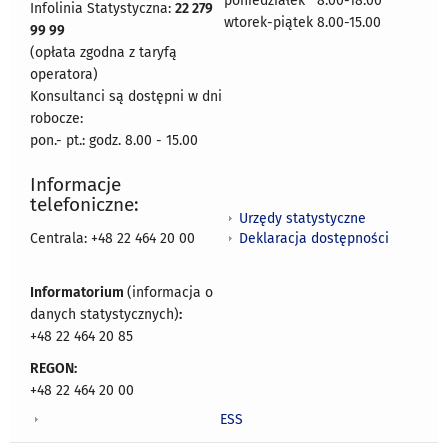
poniedziałek 8:00-18:00
Infolinia Statystyczna:
22 279
wtorek-piątek 8.00-15.00
99 99
(opłata zgodna z taryfą
operatora)
Konsultanci są dostępni w dni
robocze:
pon.- pt.: godz. 8.00 - 15.00
Informacje
telefoniczne:
Urzędy statystyczne
Deklaracja dostępności
Centrala: +48 22 464 20 00
Informatorium
(informacja o
danych statystycznych)
:
+48 22 464 20 85
REGON:
+48 22 464 20 00
ESS