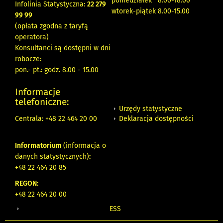
poniedziałek 8:00-18:00
Infolinia Statystyczna:
22 279
wtorek-piątek 8.00-15.00
99 99
(opłata zgodna z taryfą
operatora)
Konsultanci są dostępni w dni
robocze:
pon.- pt.: godz. 8.00 - 15.00
Informacje
telefoniczne:
Urzędy statystyczne
Deklaracja dostępności
Centrala: +48 22 464 20 00
Informatorium
(informacja o
danych statystycznych)
:
+48 22 464 20 85
REGON:
+48 22 464 20 00
ESS