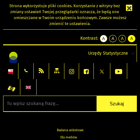
Strona wykorzystuje
pliki cookies
. Korzystanie z witryny bez
zmiany ustawień Twojej przeglądarki oznacza, że będą one
umieszczane w Twoim urządzeniu końcowym. Zawsze możesz
zmienić te ustawienia.
Kontrast:
A
A
A
A
kontrast
kontrast
kontrast
kontra
domyślny
biały
żółty
czarny
Urzędy Statystyczne
tekst
tekst
tekst
na
na
na
czarnym
czarnym
żółtym
Badania ankietowe
Dla mediów