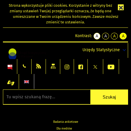
Strona wykorzystuje
pliki cookies
. Korzystanie z witryny bez
zmiany ustawień Twojej przeglądarki oznacza, że będą one
umieszczane w Twoim urządzeniu końcowym. Zawsze możesz
zmienić te ustawienia.
Kontrast:
A
A
A
A
kontrast
kontrast
kontrast
kontra
domyślny
biały
żółty
czarny
Urzędy Statystyczne
tekst
tekst
tekst
na
na
na
czarnym
czarnym
żółtym
Badania ankietowe
Dla mediów