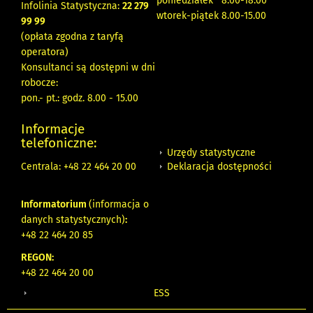
poniedziałek 8:00-18:00
Infolinia Statystyczna:
22 279
wtorek-piątek 8.00-15.00
99 99
(opłata zgodna z taryfą
operatora)
Konsultanci są dostępni w dni
robocze:
pon.- pt.: godz. 8.00 - 15.00
Informacje
telefoniczne:
Urzędy statystyczne
Deklaracja dostępności
Centrala: +48 22 464 20 00
Informatorium
(informacja o
danych statystycznych)
:
+48 22 464 20 85
REGON:
+48 22 464 20 00
ESS