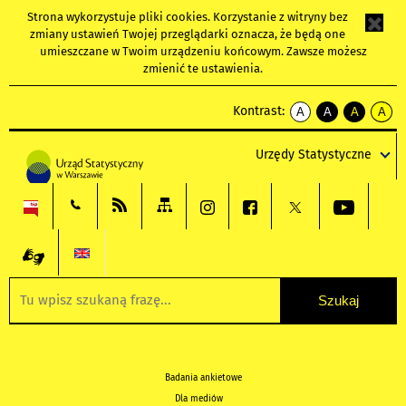
Strona wykorzystuje
pliki cookies
. Korzystanie z witryny bez
zmiany ustawień Twojej przeglądarki oznacza, że będą one
umieszczane w Twoim urządzeniu końcowym. Zawsze możesz
zmienić te ustawienia.
Kontrast:
A
A
A
A
kontrast
kontrast
kontrast
kontra
domyślny
biały
żółty
czarny
Urzędy Statystyczne
tekst
tekst
tekst
na
na
na
czarnym
czarnym
żółtym
Badania ankietowe
Dla mediów