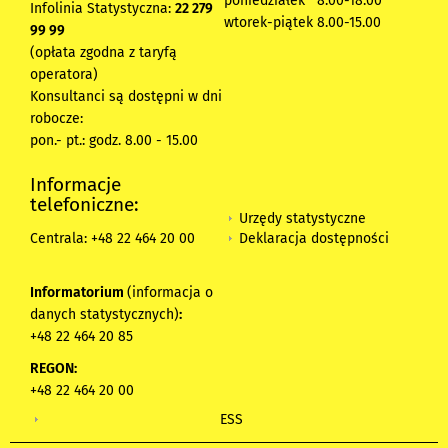
poniedziałek 8:00-18:00
Infolinia Statystyczna:
22 279
wtorek-piątek 8.00-15.00
99 99
(opłata zgodna z taryfą
operatora)
Konsultanci są dostępni w dni
robocze:
pon.- pt.: godz. 8.00 - 15.00
Informacje
telefoniczne:
Urzędy statystyczne
Deklaracja dostępności
Centrala: +48 22 464 20 00
Informatorium
(informacja o
danych statystycznych)
:
+48 22 464 20 85
REGON:
+48 22 464 20 00
ESS