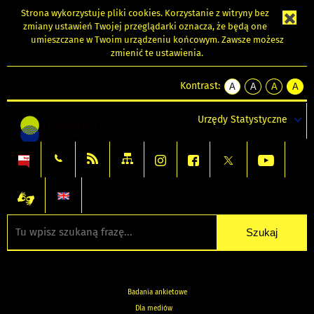
Strona wykorzystuje
pliki cookies
. Korzystanie z witryny bez
zmiany ustawień Twojej przeglądarki oznacza, że będą one
umieszczane w Twoim urządzeniu końcowym. Zawsze możesz
zmienić te ustawienia.
Kontrast:
A
A
A
A
kontrast
kontrast
kontrast
kontra
domyślny
biały
żółty
czarny
Urzędy Statystyczne
tekst
tekst
tekst
na
na
na
czarnym
czarnym
żółtym
Badania ankietowe
Dla mediów