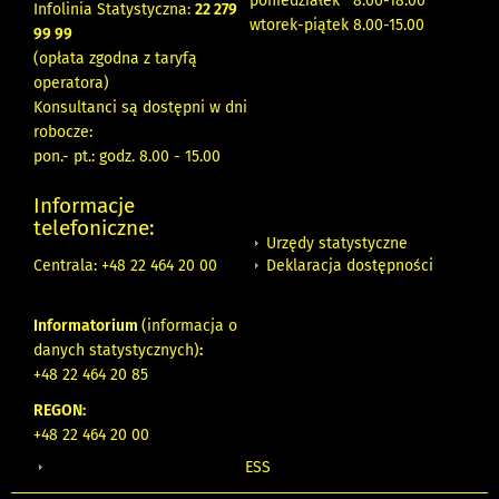
poniedziałek 8:00-18:00
Infolinia Statystyczna:
22 279
wtorek-piątek 8.00-15.00
99 99
(opłata zgodna z taryfą
operatora)
Konsultanci są dostępni w dni
robocze:
pon.- pt.: godz. 8.00 - 15.00
Informacje
telefoniczne:
Urzędy statystyczne
Deklaracja dostępności
Centrala: +48 22 464 20 00
Informatorium
(informacja o
danych statystycznych)
:
+48 22 464 20 85
REGON:
+48 22 464 20 00
ESS