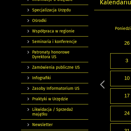
Kalendari
Specjalizacja Urzędu
Ośrodki
Poniedzi
Współpraca w regionie
Seminaria i konferencje
26
Patronaty honorowe
Dyrektora US
3
Zamówienia publiczne US
Infografiki
10
Zasoby Informatorium US
17
Praktyki w Urzędzie
Likwidacja / Sprzedaż
24
majątku
Newsletter
31