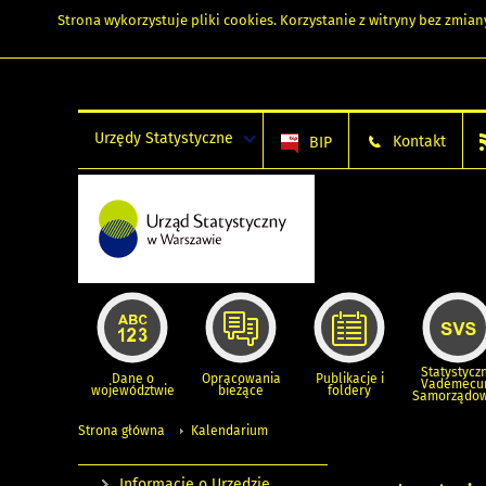
Strona wykorzystuje
pliki cookies
. Korzystanie z witryny bez zmi
Urzędy Statystyczne
Kontakt
BIP
Statystycz
Dane o
Opracowania
Publikacje i
Vademec
województwie
bieżące
foldery
Samorządo
Strona główna
Kalendarium
Informacje o Urzędzie