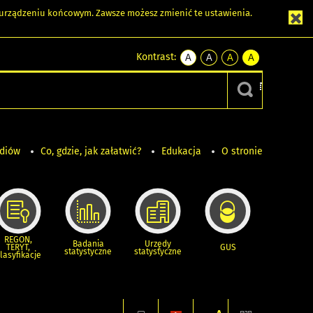
m urządzeniu końcowym. Zawsze możesz zmienić te ustawienia.
Kontrast:
A
A
A
A
kontrast
kontrast
kontrast
kontrast
domyślny
biały
żółty
czarny
tekst
tekst
tekst
na
na
na
czarnym
czarnym
żółtym
ediów
Co, gdzie, jak załatwić?
Edukacja
O stronie
REGON,
Badania
Urzędy
TERYT,
GUS
statystyczne
statystyczne
lasyfikacje