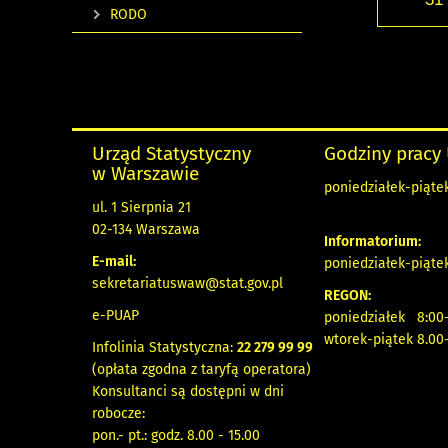
RODO
Urząd Statystyczny
Godziny pracy
w Warszawie
poniedziałek-piątek
ul. 1 Sierpnia 21
02-134 Warszawa
Informatorium:
E-mail:
poniedziałek-piątek
sekretariatuswaw@stat.gov.pl
REGON:
e-PUAP
poniedziałek 8:00-
wtorek-piątek 8.00
Infolinia Statystyczna:
22 279 99 99
(opłata zgodna z taryfą operatora)
Konsultanci są dostępni w dni
robocze:
pon.- pt.: godz. 8.00 - 15.00