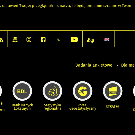
any ustawień Twojej przeglądarki oznacza, że będą one umieszczane w Twoi
Badania ankietowe
Dla m
ne
Bank Danych
Statystyka
Portal
um
STRATEG
Lokalnych
regionalna
Geostatystyczny
wca
K