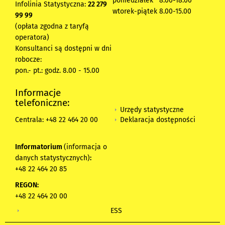
poniedziałek 8:00-18:00
Infolinia Statystyczna:
22 279
wtorek-piątek 8.00-15.00
99 99
(opłata zgodna z taryfą
operatora)
Konsultanci są dostępni w dni
robocze:
pon.- pt.: godz. 8.00 - 15.00
Informacje
telefoniczne:
Urzędy statystyczne
Deklaracja dostępności
Centrala: +48 22 464 20 00
Informatorium
(informacja o
danych statystycznych)
:
+48 22 464 20 85
REGON:
+48 22 464 20 00
ESS