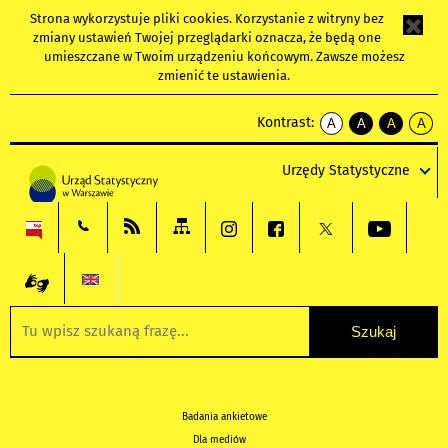
Strona wykorzystuje
pliki cookies
. Korzystanie z witryny bez
zmiany ustawień Twojej przeglądarki oznacza, że będą one
umieszczane w Twoim urządzeniu końcowym. Zawsze możesz
zmienić te ustawienia.
Kontrast:
A
A
A
A
kontrast
kontrast
kontrast
kontra
domyślny
biały
żółty
czarny
Urzędy Statystyczne
tekst
tekst
tekst
na
na
na
czarnym
czarnym
żółtym
Badania ankietowe
Dla mediów