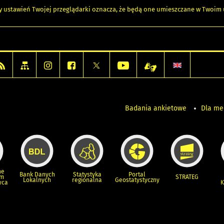
any ustawień Twojej przeglądarki oznacza, że będą one umieszczane w Twoi
Badania ankietowe
Dla m
ne
Bank Danych
Statystyka
Portal
um
STRATEG
Lokalnych
regionalna
Geostatystyczny
wca
K