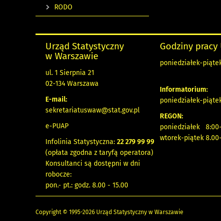
RODO
Urząd Statystyczny
Godziny pracy
w Warszawie
poniedziałek-piątek
ul. 1 Sierpnia 21
02-134 Warszawa
Informatorium:
E-mail:
poniedziałek-piątek
sekretariatuswaw@stat.gov.pl
REGON:
e-PUAP
poniedziałek 8:00-
wtorek-piątek 8.00
Infolinia Statystyczna:
22 279 99 99
(opłata zgodna z taryfą operatora)
Konsultanci są dostępni w dni
robocze:
pon.- pt.: godz. 8.00 - 15.00
Copyright © 1995-2026 Urząd Statystyczny w Warszawie