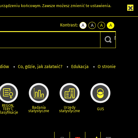
m urządzeniu końcowym. Zawsze możesz zmienić te ustawienia.
Kontrast:
A
A
A
A
kontrast
kontrast
kontrast
kontrast
domyślny
biały
żółty
czarny
tekst
tekst
tekst
na
na
na
czarnym
czarnym
żółtym
ediów
Co, gdzie, jak załatwić?
Edukacja
O stronie
REGON,
Badania
Urzędy
TERYT,
GUS
statystyczne
statystyczne
lasyfikacje