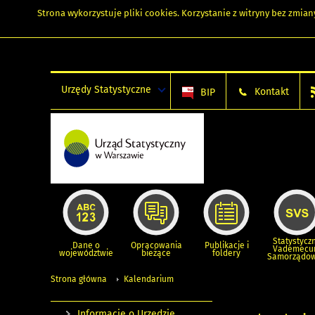
Strona wykorzystuje
pliki cookies
. Korzystanie z witryny bez zmi
Urzędy Statystyczne
Kontakt
BIP
Statystycz
Dane o
Opracowania
Publikacje i
Vademec
województwie
bieżące
foldery
Samorządo
Strona główna
Kalendarium
Informacje o Urzędzie