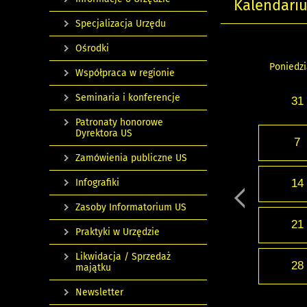
Kalendari
Specjalizacja Urzędu
Ośrodki
Poniedzi
Współpraca w regionie
Seminaria i konferencje
31
Patronaty honorowe
Dyrektora US
7
Zamówienia publiczne US
Infografiki
14
Zasoby Informatorium US
21
Praktyki w Urzędzie
Likwidacja / Sprzedaż
28
majątku
Newsletter