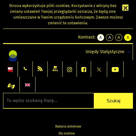
Strona wykorzystuje
pliki cookies
. Korzystanie z witryny bez
zmiany ustawień Twojej przeglądarki oznacza, że będą one
umieszczane w Twoim urządzeniu końcowym. Zawsze możesz
zmienić te ustawienia.
Kontrast:
A
A
A
A
kontrast
kontrast
kontrast
kontra
domyślny
biały
żółty
czarny
Urzędy Statystyczne
tekst
tekst
tekst
na
na
na
czarnym
czarnym
żółtym
Badania ankietowe
Dla mediów