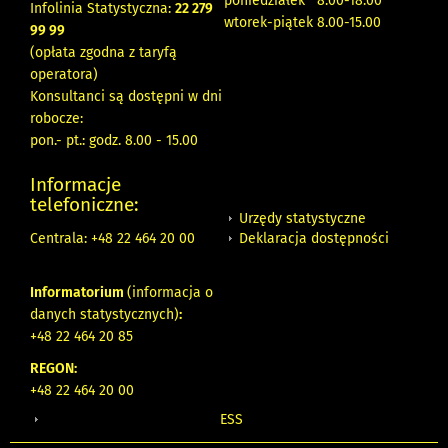
poniedziałek 8:00-18:00
Infolinia Statystyczna:
22 279
wtorek-piątek 8.00-15.00
99 99
(opłata zgodna z taryfą
operatora)
Konsultanci są dostępni w dni
robocze:
pon.- pt.: godz. 8.00 - 15.00
Informacje
telefoniczne:
Urzędy statystyczne
Deklaracja dostępności
Centrala: +48 22 464 20 00
Informatorium
(informacja o
danych statystycznych)
:
+48 22 464 20 85
REGON:
+48 22 464 20 00
ESS