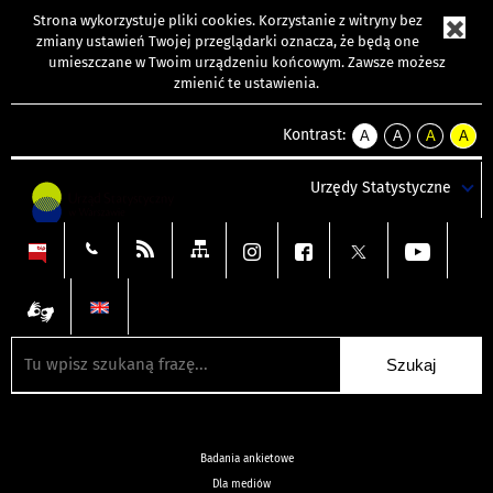
Strona wykorzystuje
pliki cookies
. Korzystanie z witryny bez
zmiany ustawień Twojej przeglądarki oznacza, że będą one
umieszczane w Twoim urządzeniu końcowym. Zawsze możesz
zmienić te ustawienia.
Kontrast:
A
A
A
A
kontrast
kontrast
kontrast
kontra
domyślny
biały
żółty
czarny
Urzędy Statystyczne
tekst
tekst
tekst
na
na
na
czarnym
czarnym
żółtym
Badania ankietowe
Dla mediów