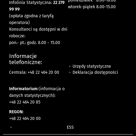
poniedziałek 8:00-18:00
Infolinia Statystyczna:
22 279
wtorek-piątek 8.00-15.00
99 99
(opłata zgodna z taryfą
operatora)
Konsultanci są dostępni w dni
robocze:
pon.- pt.: godz. 8.00 - 15.00
Informacje
telefoniczne:
Urzędy statystyczne
Deklaracja dostępności
Centrala: +48 22 464 20 00
Informatorium
(informacja o
danych statystycznych)
:
+48 22 464 20 85
REGON:
+48 22 464 20 00
ESS