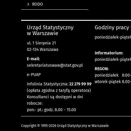
RODO
Urząd Statystyczny
Godziny pracy
w Warszawie
poniedziałek-piątek
ul. 1 Sierpnia 21
02-134 Warszawa
Informatorium:
E-mail:
poniedziałek-piątek
sekretariatuswaw@stat.gov.pl
REGON:
e-PUAP
poniedziałek 8:00-
wtorek-piątek 8.00
Infolinia Statystyczna:
22 279 99 99
(opłata zgodna z taryfą operatora)
Konsultanci są dostępni w dni
robocze:
pon.- pt.: godz. 8.00 - 15.00
Copyright © 1995-2026 Urząd Statystyczny w Warszawie