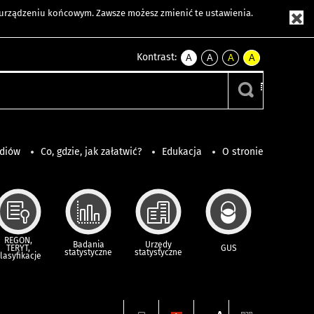
m urządzeniu końcowym. Zawsze możesz zmienić te ustawienia.
Kontrast:
A
A
A
A
kontrast
kontrast
kontrast
kontrast
domyślny
biały
żółty
czarny
tekst
tekst
tekst
na
na
na
czarnym
czarnym
żółtym
ediów
Co, gdzie, jak załatwić?
Edukacja
O stronie
REGON,
Badania
Urzędy
TERYT,
GUS
statystyczne
statystyczne
lasyfikacje