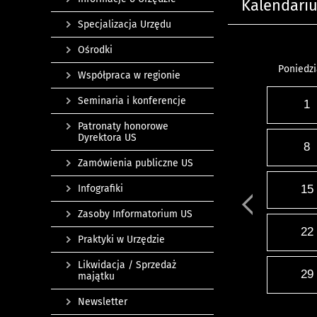
Kalendari
Specjalizacja Urzędu
Ośrodki
Poniedzi
Współpraca w regionie
Seminaria i konferencje
1
Patronaty honorowe
Dyrektora US
8
Zamówienia publiczne US
Infografiki
15
Zasoby Informatorium US
22
Praktyki w Urzędzie
Likwidacja / Sprzedaż
29
majątku
Newsletter