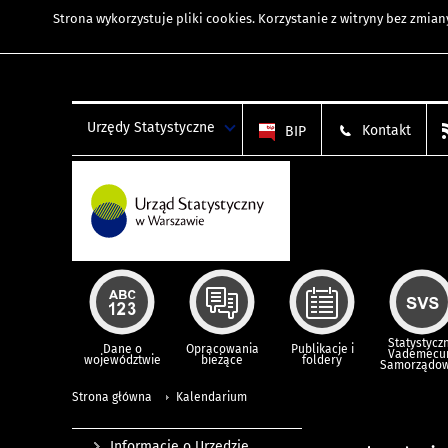
Strona wykorzystuje
pliki cookies
. Korzystanie z witryny bez zmi
Urzędy Statystyczne
Kontakt
BIP
Statystycz
Dane o
Opracowania
Publikacje i
Vademec
województwie
bieżące
foldery
Samorządo
Strona główna
Kalendarium
Informacje o Urzędzie