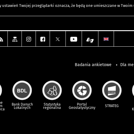
any ustawień Twojej przeglądarki oznacza, że będą one umieszczane w Twoi
Badania ankietowe
Dla m
ne
Bank Danych
Statystyka
Portal
um
STRATEG
Lokalnych
regionalna
Geostatystyczny
wca
K