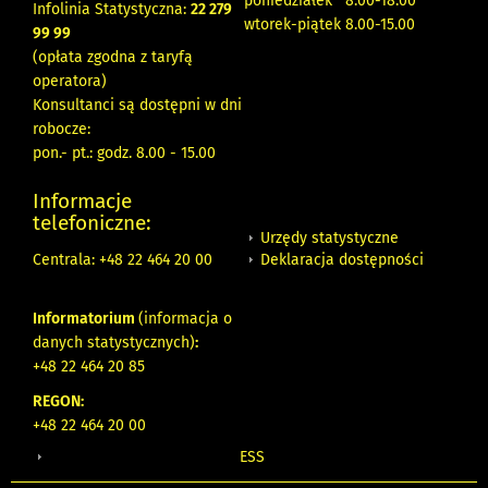
poniedziałek 8:00-18:00
Infolinia Statystyczna:
22 279
wtorek-piątek 8.00-15.00
99 99
(opłata zgodna z taryfą
operatora)
Konsultanci są dostępni w dni
robocze:
pon.- pt.: godz. 8.00 - 15.00
Informacje
telefoniczne:
Urzędy statystyczne
Deklaracja dostępności
Centrala: +48 22 464 20 00
Informatorium
(informacja o
danych statystycznych)
:
+48 22 464 20 85
REGON:
+48 22 464 20 00
ESS