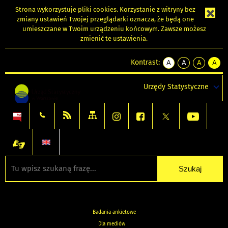
Strona wykorzystuje
pliki cookies
. Korzystanie z witryny bez
zmiany ustawień Twojej przeglądarki oznacza, że będą one
umieszczane w Twoim urządzeniu końcowym. Zawsze możesz
zmienić te ustawienia.
Kontrast:
A
A
A
A
kontrast
kontrast
kontrast
kontra
domyślny
biały
żółty
czarny
Urzędy Statystyczne
tekst
tekst
tekst
na
na
na
czarnym
czarnym
żółtym
Badania ankietowe
Dla mediów