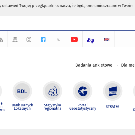
any ustawień Twojej przeglądarki oznacza, że będą one umieszczane w Twoi
Badania ankietowe
Dla m
ne
Bank Danych
Statystyka
Portal
um
STRATEG
Lokalnych
regionalna
Geostatystyczny
wca
K