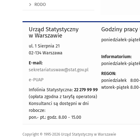
RODO
Urząd Statystyczny
Godziny pracy
w Warszawie
poniedziałek-piątek
ul. 1 Sierpnia 21
02-134 Warszawa
Informatorium:
E-mail:
poniedziałek-piątek
sekretariatuswaw@stat.gov.pl
REGON:
e-PUAP
poniedziałek 8:00-
wtorek-piątek 8.00
Infolinia Statystyczna:
22 279 99 99
(opłata zgodna z taryfą operatora)
Konsultanci są dostępni w dni
robocze:
pon.- pt.: godz. 8.00 - 15.00
Copyright © 1995-2026 Urząd Statystyczny w Warszawie