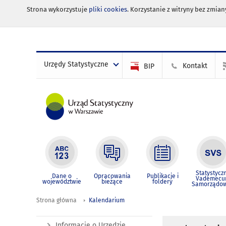
Strona wykorzystuje
pliki cookies
. Korzystanie z witryny bez zmi
Urzędy Statystyczne
Kontakt
BIP
Statystycz
Dane o
Opracowania
Publikacje i
Vademec
województwie
bieżące
foldery
Samorządo
Strona główna
Kalendarium
Informacje o Urzędzie