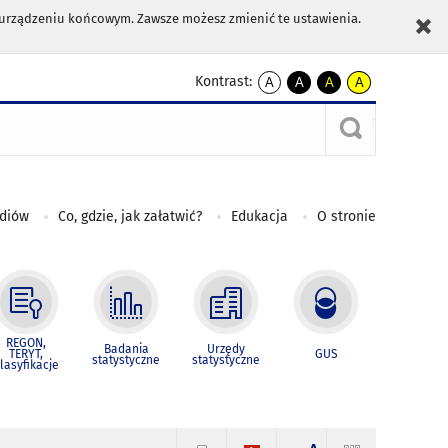
m urządzeniu końcowym. Zawsze możesz zmienić te ustawienia.
Kontrast:
A
A
A
A
kontrast
kontrast
kontrast
kontrast
domyślny
biały
żółty
czarny
tekst
tekst
tekst
na
na
na
czarnym
czarnym
żółtym
ediów
Co, gdzie, jak załatwić?
Edukacja
O stronie
REGON,
Badania
Urzędy
TERYT,
GUS
statystyczne
statystyczne
lasyfikacje