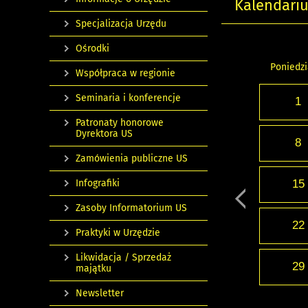
Kalendari
Specjalizacja Urzędu
Ośrodki
Poniedzi
Współpraca w regionie
Seminaria i konferencje
1
Patronaty honorowe
Dyrektora US
8
Zamówienia publiczne US
Infografiki
15
Zasoby Informatorium US
22
Praktyki w Urzędzie
Likwidacja / Sprzedaż
29
majątku
Newsletter