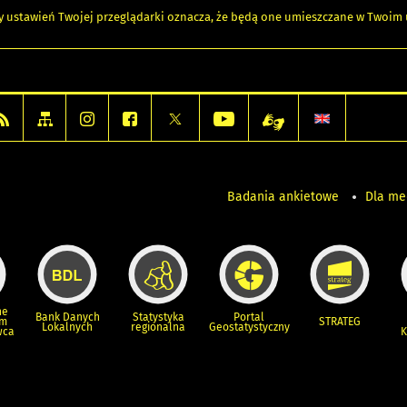
any ustawień Twojej przeglądarki oznacza, że będą one umieszczane w Twoi
Badania ankietowe
Dla m
ne
Bank Danych
Statystyka
Portal
um
STRATEG
Lokalnych
regionalna
Geostatystyczny
wca
K