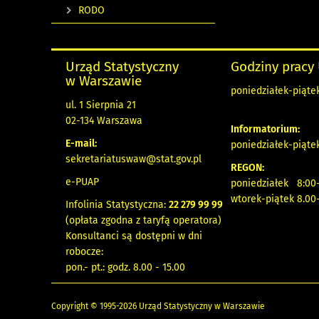
RODO
Urząd Statystyczny
Godziny pracy
w Warszawie
poniedziałek-piątek
ul. 1 Sierpnia 21
02-134 Warszawa
Informatorium:
E-mail:
poniedziałek-piątek
sekretariatuswaw@stat.gov.pl
REGON:
e-PUAP
poniedziałek 8:00-
wtorek-piątek 8.00
Infolinia Statystyczna:
22 279 99 99
(opłata zgodna z taryfą operatora)
Konsultanci są dostępni w dni
robocze:
pon.- pt.: godz. 8.00 - 15.00
Copyright © 1995-2026 Urząd Statystyczny w Warszawie