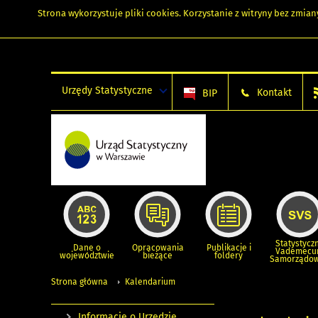
Strona wykorzystuje
pliki cookies
. Korzystanie z witryny bez zmi
Urzędy Statystyczne
Kontakt
BIP
Statystycz
Dane o
Opracowania
Publikacje i
Vademec
województwie
bieżące
foldery
Samorządo
Strona główna
Kalendarium
Informacje o Urzędzie