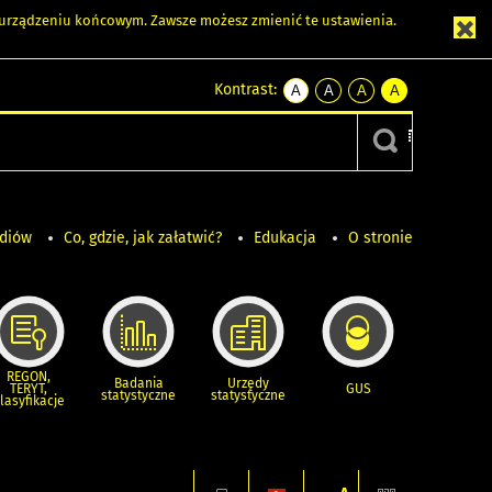
m urządzeniu końcowym. Zawsze możesz zmienić te ustawienia.
Kontrast:
A
A
A
A
kontrast
kontrast
kontrast
kontrast
domyślny
biały
żółty
czarny
tekst
tekst
tekst
na
na
na
czarnym
czarnym
żółtym
ediów
Co, gdzie, jak załatwić?
Edukacja
O stronie
REGON,
Badania
Urzędy
TERYT,
GUS
statystyczne
statystyczne
lasyfikacje