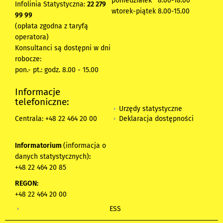
poniedziałek 8:00-18:00
Infolinia Statystyczna:
22 279
wtorek-piątek 8.00-15.00
99 99
(opłata zgodna z taryfą
operatora)
Konsultanci są dostępni w dni
robocze:
pon.- pt.: godz. 8.00 - 15.00
Informacje
telefoniczne:
Urzędy statystyczne
Deklaracja dostępności
Centrala: +48 22 464 20 00
Informatorium
(informacja o
danych statystycznych)
:
+48 22 464 20 85
REGON:
+48 22 464 20 00
ESS