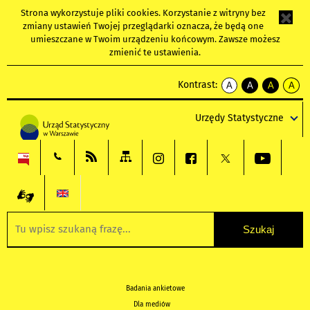
Strona wykorzystuje
pliki cookies
. Korzystanie z witryny bez
zmiany ustawień Twojej przeglądarki oznacza, że będą one
umieszczane w Twoim urządzeniu końcowym. Zawsze możesz
zmienić te ustawienia.
Kontrast:
A
A
A
A
kontrast
kontrast
kontrast
kontra
domyślny
biały
żółty
czarny
Urzędy Statystyczne
tekst
tekst
tekst
na
na
na
czarnym
czarnym
żółtym
Badania ankietowe
Dla mediów