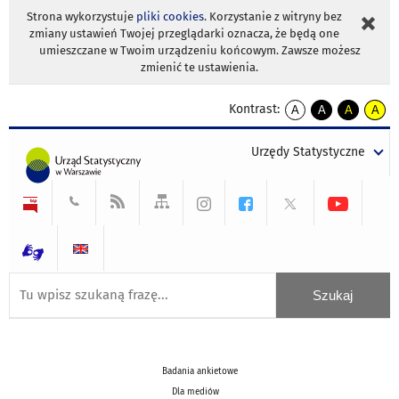
Strona wykorzystuje
pliki cookies
. Korzystanie z witryny bez
zmiany ustawień Twojej przeglądarki oznacza, że będą one
umieszczane w Twoim urządzeniu końcowym. Zawsze możesz
zmienić te ustawienia.
Kontrast:
A
A
A
A
kontrast
kontrast
kontrast
kontra
domyślny
biały
żółty
czarny
Urzędy Statystyczne
tekst
tekst
tekst
na
na
na
czarnym
czarnym
żółtym
Badania ankietowe
Dla mediów