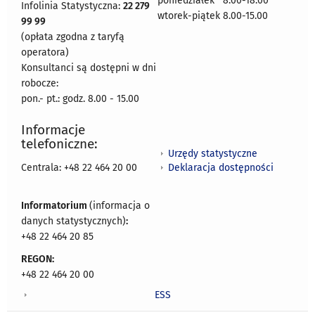
poniedziałek 8:00-18:00
Infolinia Statystyczna:
22 279
wtorek-piątek 8.00-15.00
99 99
(opłata zgodna z taryfą
operatora)
Konsultanci są dostępni w dni
robocze:
pon.- pt.: godz. 8.00 - 15.00
Informacje
telefoniczne:
Urzędy statystyczne
Deklaracja dostępności
Centrala: +48 22 464 20 00
Informatorium
(informacja o
danych statystycznych)
:
+48 22 464 20 85
REGON:
+48 22 464 20 00
ESS