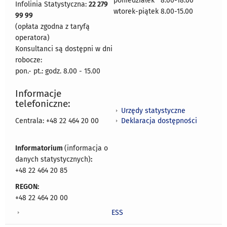
poniedziałek 8:00-18:00
Infolinia Statystyczna:
22 279
wtorek-piątek 8.00-15.00
99 99
(opłata zgodna z taryfą
operatora)
Konsultanci są dostępni w dni
robocze:
pon.- pt.: godz. 8.00 - 15.00
Informacje
telefoniczne:
Urzędy statystyczne
Deklaracja dostępności
Centrala: +48 22 464 20 00
Informatorium
(informacja o
danych statystycznych)
:
+48 22 464 20 85
REGON:
+48 22 464 20 00
ESS