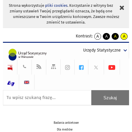
Strona wykorzystuje
pliki cookies
. Korzystanie z witryny bez
zmiany ustawień Twojej przeglądarki oznacza, że będą one
umieszczane w Twoim urządzeniu końcowym. Zawsze możesz
zmienić te ustawienia.
Kontrast:
A
A
A
A
kontrast
kontrast
kontrast
kontra
domyślny
biały
żółty
czarny
Urzędy Statystyczne
tekst
tekst
tekst
na
na
na
czarnym
czarnym
żółtym
Badania ankietowe
Dla mediów