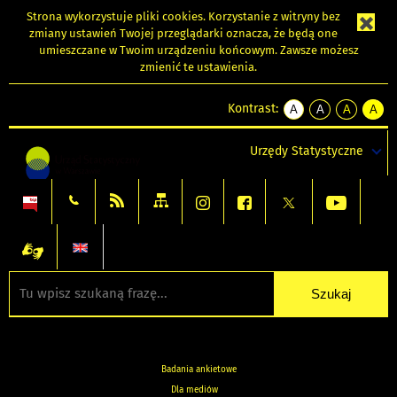
Strona wykorzystuje
pliki cookies
. Korzystanie z witryny bez
zmiany ustawień Twojej przeglądarki oznacza, że będą one
umieszczane w Twoim urządzeniu końcowym. Zawsze możesz
zmienić te ustawienia.
Kontrast:
A
A
A
A
kontrast
kontrast
kontrast
kontra
domyślny
biały
żółty
czarny
Urzędy Statystyczne
tekst
tekst
tekst
na
na
na
czarnym
czarnym
żółtym
Badania ankietowe
Dla mediów