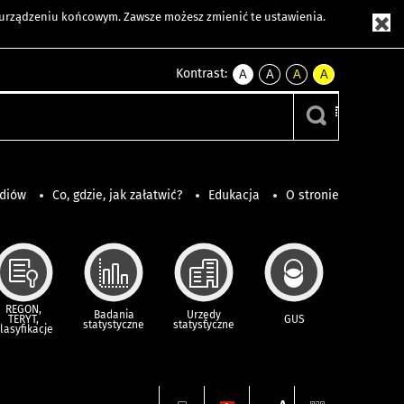
m urządzeniu końcowym. Zawsze możesz zmienić te ustawienia.
Kontrast:
A
A
A
A
kontrast
kontrast
kontrast
kontrast
domyślny
biały
żółty
czarny
tekst
tekst
tekst
na
na
na
czarnym
czarnym
żółtym
ediów
Co, gdzie, jak załatwić?
Edukacja
O stronie
REGON,
Badania
Urzędy
TERYT,
GUS
statystyczne
statystyczne
lasyfikacje