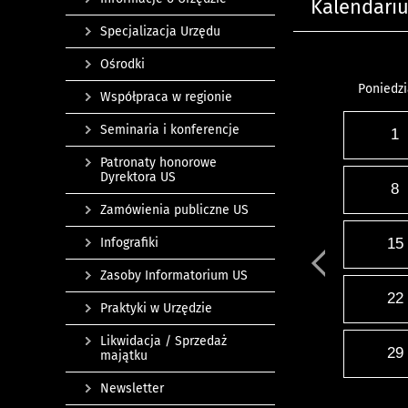
Kalendari
Specjalizacja Urzędu
Ośrodki
Poniedzi
Współpraca w regionie
Seminaria i konferencje
1
Patronaty honorowe
Dyrektora US
8
Zamówienia publiczne US
Infografiki
15
Zasoby Informatorium US
22
Praktyki w Urzędzie
Likwidacja / Sprzedaż
29
majątku
Newsletter