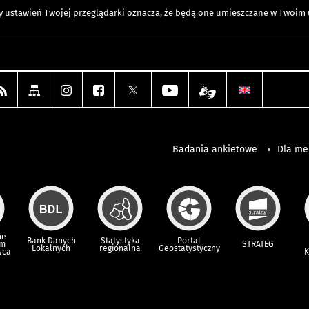
any ustawień Twojej przeglądarki oznacza, że będą one umieszczane w Twoi
Badania ankietowe
Dla m
ne
Bank Danych
Statystyka
Portal
um
STRATEG
Lokalnych
regionalna
Geostatystyczny
wca
K