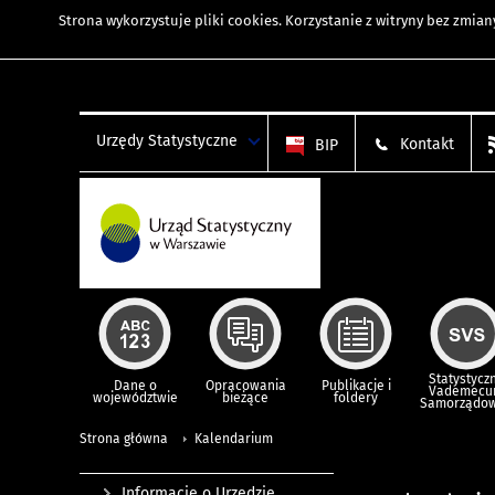
Strona wykorzystuje
pliki cookies
. Korzystanie z witryny bez zmi
Urzędy Statystyczne
Kontakt
BIP
Statystycz
Dane o
Opracowania
Publikacje i
Vademec
województwie
bieżące
foldery
Samorządo
Strona główna
Kalendarium
Informacje o Urzędzie