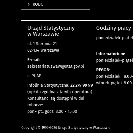
RODO
Urząd Statystyczny
Godziny pracy
w Warszawie
poniedziałek-piątek
ul. 1 Sierpnia 21
02-134 Warszawa
Informatorium:
E-mail:
poniedziałek-piątek
sekretariatuswaw@stat.gov.pl
REGON:
e-PUAP
poniedziałek 8:00-
wtorek-piątek 8.00
Infolinia Statystyczna:
22 279 99 99
(opłata zgodna z taryfą operatora)
Konsultanci są dostępni w dni
robocze:
pon.- pt.: godz. 8.00 - 15.00
Copyright © 1995-2026 Urząd Statystyczny w Warszawie