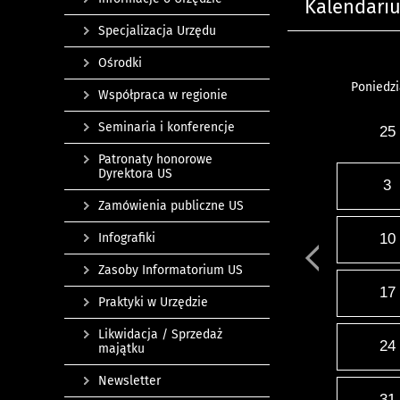
Kalendari
Specjalizacja Urzędu
Ośrodki
Poniedzi
Współpraca w regionie
Seminaria i konferencje
25
Patronaty honorowe
Dyrektora US
3
Zamówienia publiczne US
Infografiki
10
Zasoby Informatorium US
17
Praktyki w Urzędzie
Likwidacja / Sprzedaż
24
majątku
Newsletter
31