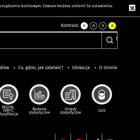
m urządzeniu końcowym. Zawsze możesz zmienić te ustawienia.
Kontrast:
A
A
A
A
kontrast
kontrast
kontrast
kontrast
domyślny
biały
żółty
czarny
tekst
tekst
tekst
na
na
na
czarnym
czarnym
żółtym
ediów
Co, gdzie, jak załatwić?
Edukacja
O stronie
REGON,
Badania
Urzędy
TERYT,
GUS
statystyczne
statystyczne
lasyfikacje