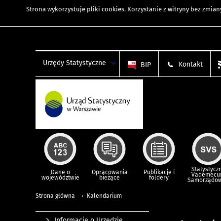
Strona wykorzystuje
pliki cookies
. Korzystanie z witryny bez zmi
Urzędy Statystyczne
Kontakt
BIP
Statystycz
Dane o
Opracowania
Publikacje i
Vademec
województwie
bieżące
foldery
Samorządo
Strona główna
Kalendarium
Informacje o Urzędzie