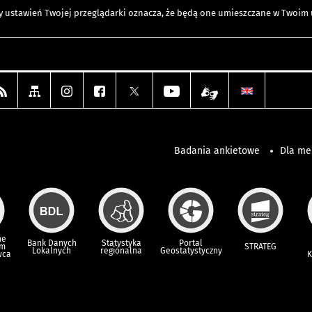
any ustawień Twojej przeglądarki oznacza, że będą one umieszczane w Twoi
Badania ankietowe
Dla m
ne
Bank Danych
Statystyka
Portal
um
STRATEG
Lokalnych
regionalna
Geostatystyczny
wca
K