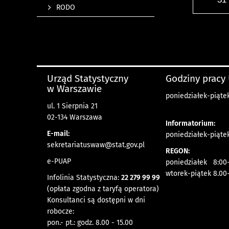
RODO
Urząd Statystyczny
Godziny pracy
w Warszawie
poniedziałek-piątek
ul. 1 Sierpnia 21
02-134 Warszawa
Informatorium:
E-mail:
poniedziałek-piątek
sekretariatuswaw@stat.gov.pl
REGON:
e-PUAP
poniedziałek 8:00-
wtorek-piątek 8.00
Infolinia Statystyczna:
22 279 99 99
(opłata zgodna z taryfą operatora)
Konsultanci są dostępni w dni
robocze:
pon.- pt.: godz. 8.00 - 15.00