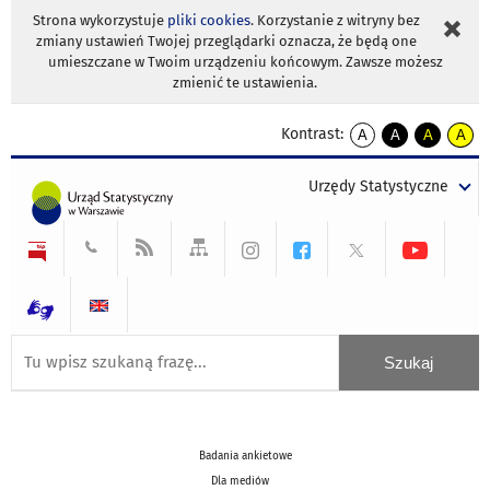
Strona wykorzystuje
pliki cookies
. Korzystanie z witryny bez
zmiany ustawień Twojej przeglądarki oznacza, że będą one
umieszczane w Twoim urządzeniu końcowym. Zawsze możesz
zmienić te ustawienia.
Kontrast:
A
A
A
A
kontrast
kontrast
kontrast
kontra
domyślny
biały
żółty
czarny
Urzędy Statystyczne
tekst
tekst
tekst
na
na
na
czarnym
czarnym
żółtym
Badania ankietowe
Dla mediów