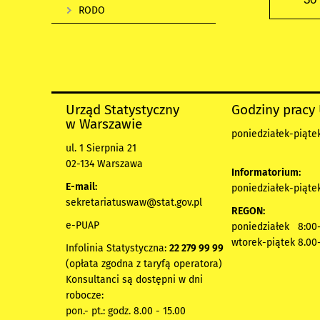
RODO
Urząd Statystyczny
Godziny pracy
w Warszawie
poniedziałek-piątek
ul. 1 Sierpnia 21
02-134 Warszawa
Informatorium:
E-mail:
poniedziałek-piątek
sekretariatuswaw@stat.gov.pl
REGON:
e-PUAP
poniedziałek 8:00-
wtorek-piątek 8.00
Infolinia Statystyczna:
22 279 99 99
(opłata zgodna z taryfą operatora)
Konsultanci są dostępni w dni
robocze:
pon.- pt.: godz. 8.00 - 15.00