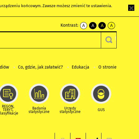
m urządzeniu końcowym. Zawsze możesz zmienić te ustawienia.
Kontrast:
A
A
A
A
kontrast
kontrast
kontrast
kontrast
domyślny
biały
żółty
czarny
tekst
tekst
tekst
na
na
na
czarnym
czarnym
żółtym
ediów
Co, gdzie, jak załatwić?
Edukacja
O stronie
REGON,
Badania
Urzędy
TERYT,
GUS
statystyczne
statystyczne
lasyfikacje