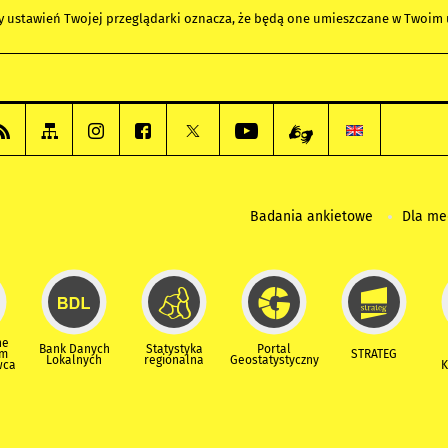
any ustawień Twojej przeglądarki oznacza, że będą one umieszczane w Twoi
Badania ankietowe
Dla m
ne
Bank Danych
Statystyka
Portal
um
STRATEG
Lokalnych
regionalna
Geostatystyczny
wca
K