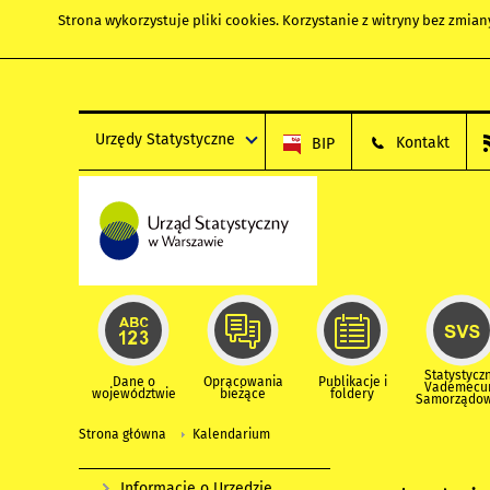
Strona wykorzystuje
pliki cookies
. Korzystanie z witryny bez zmi
Urzędy Statystyczne
Kontakt
BIP
Statystycz
Dane o
Opracowania
Publikacje i
Vademec
województwie
bieżące
foldery
Samorządo
Strona główna
Kalendarium
Informacje o Urzędzie