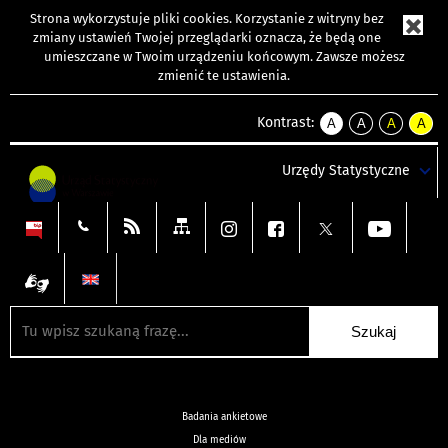
Strona wykorzystuje
pliki cookies
. Korzystanie z witryny bez
zmiany ustawień Twojej przeglądarki oznacza, że będą one
umieszczane w Twoim urządzeniu końcowym. Zawsze możesz
zmienić te ustawienia.
Kontrast:
A
A
A
A
kontrast
kontrast
kontrast
kontra
domyślny
biały
żółty
czarny
Urzędy Statystyczne
tekst
tekst
tekst
na
na
na
czarnym
czarnym
żółtym
Badania ankietowe
Dla mediów