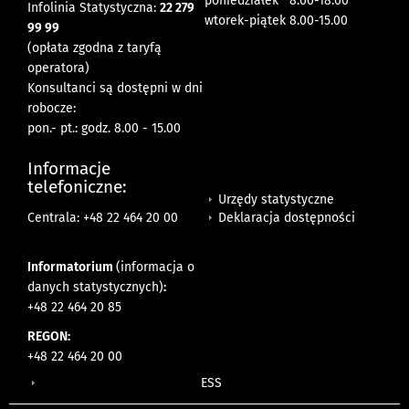
poniedziałek 8:00-18:00
Infolinia Statystyczna:
22 279
wtorek-piątek 8.00-15.00
99 99
(opłata zgodna z taryfą
operatora)
Konsultanci są dostępni w dni
robocze:
pon.- pt.: godz. 8.00 - 15.00
Informacje
telefoniczne:
Urzędy statystyczne
Deklaracja dostępności
Centrala: +48 22 464 20 00
Informatorium
(informacja o
danych statystycznych)
:
+48 22 464 20 85
REGON:
+48 22 464 20 00
ESS