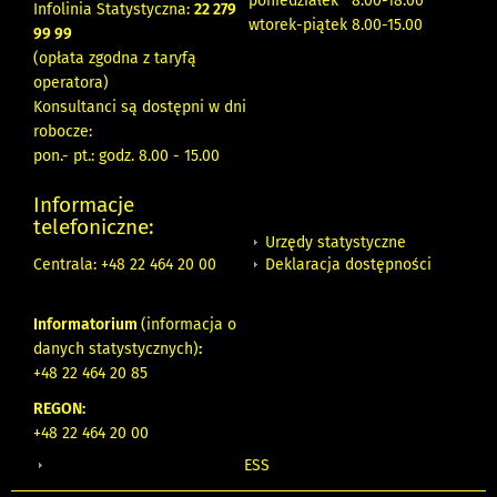
poniedziałek 8:00-18:00
Infolinia Statystyczna:
22 279
wtorek-piątek 8.00-15.00
99 99
(opłata zgodna z taryfą
operatora)
Konsultanci są dostępni w dni
robocze:
pon.- pt.: godz. 8.00 - 15.00
Informacje
telefoniczne:
Urzędy statystyczne
Deklaracja dostępności
Centrala: +48 22 464 20 00
Informatorium
(informacja o
danych statystycznych)
:
+48 22 464 20 85
REGON:
+48 22 464 20 00
ESS