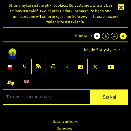
Strona wykorzystuje
pliki cookies
. Korzystanie z witryny bez
zmiany ustawień Twojej przeglądarki oznacza, że będą one
umieszczane w Twoim urządzeniu końcowym. Zawsze możesz
zmienić te ustawienia.
Kontrast:
A
A
A
A
kontrast
kontrast
kontrast
kontra
domyślny
biały
żółty
czarny
Urzędy Statystyczne
tekst
tekst
tekst
na
na
na
czarnym
czarnym
żółtym
Badania ankietowe
Dla mediów