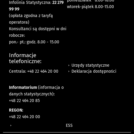
poniedziałek 8:00-18:00
Infolinia Statystyczna:
22 279
wtorek-piątek 8.00-15.00
99 99
(opłata zgodna z taryfą
operatora)
Konsultanci są dostępni w dni
robocze:
pon.- pt.: godz. 8.00 - 15.00
Informacje
telefoniczne:
Urzędy statystyczne
Deklaracja dostępności
Centrala: +48 22 464 20 00
Informatorium
(informacja o
danych statystycznych)
:
+48 22 464 20 85
REGON:
+48 22 464 20 00
ESS