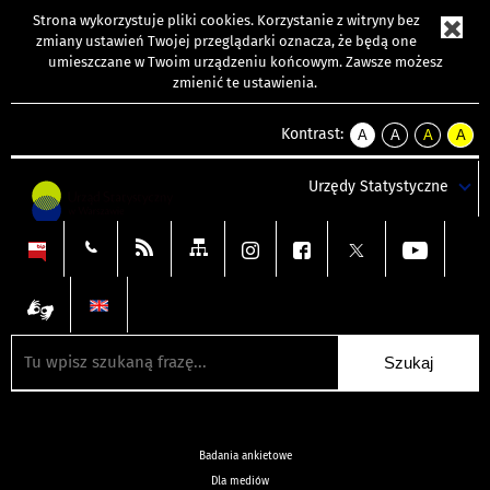
Strona wykorzystuje
pliki cookies
. Korzystanie z witryny bez
zmiany ustawień Twojej przeglądarki oznacza, że będą one
umieszczane w Twoim urządzeniu końcowym. Zawsze możesz
zmienić te ustawienia.
Kontrast:
A
A
A
A
kontrast
kontrast
kontrast
kontra
domyślny
biały
żółty
czarny
Urzędy Statystyczne
tekst
tekst
tekst
na
na
na
czarnym
czarnym
żółtym
Badania ankietowe
Dla mediów