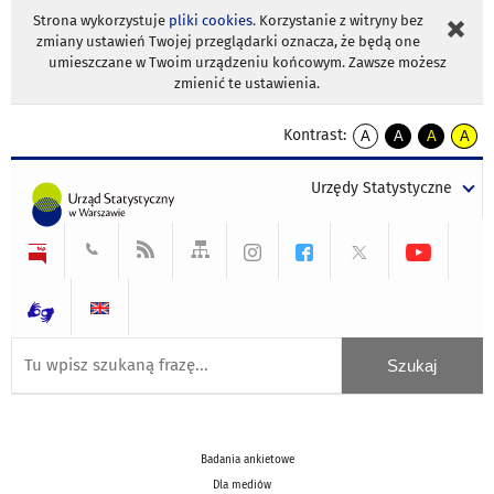
Strona wykorzystuje
pliki cookies
. Korzystanie z witryny bez
zmiany ustawień Twojej przeglądarki oznacza, że będą one
umieszczane w Twoim urządzeniu końcowym. Zawsze możesz
zmienić te ustawienia.
Kontrast:
A
A
A
A
kontrast
kontrast
kontrast
kontra
domyślny
biały
żółty
czarny
Urzędy Statystyczne
tekst
tekst
tekst
na
na
na
czarnym
czarnym
żółtym
Badania ankietowe
Dla mediów