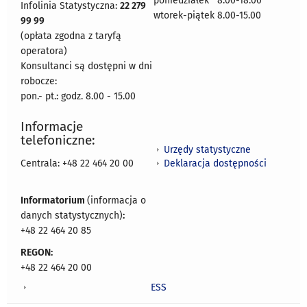
poniedziałek 8:00-18:00
Infolinia Statystyczna:
22 279
wtorek-piątek 8.00-15.00
99 99
(opłata zgodna z taryfą
operatora)
Konsultanci są dostępni w dni
robocze:
pon.- pt.: godz. 8.00 - 15.00
Informacje
telefoniczne:
Urzędy statystyczne
Deklaracja dostępności
Centrala: +48 22 464 20 00
Informatorium
(informacja o
danych statystycznych)
:
+48 22 464 20 85
REGON:
+48 22 464 20 00
ESS