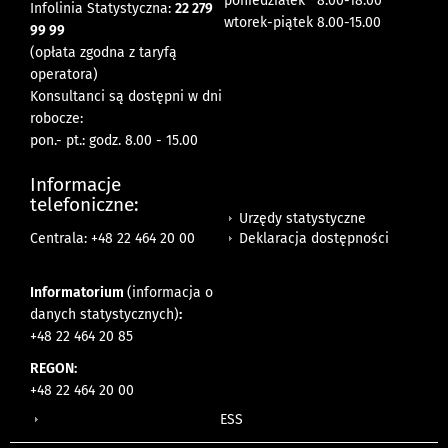
poniedziałek 8:00-18:00
Infolinia Statystyczna:
22 279
wtorek-piątek 8.00-15.00
99 99
(opłata zgodna z taryfą
operatora)
Konsultanci są dostępni w dni
robocze:
pon.- pt.: godz. 8.00 - 15.00
Informacje
telefoniczne:
Urzędy statystyczne
Deklaracja dostępności
Centrala: +48 22 464 20 00
Informatorium
(informacja o
danych statystycznych)
:
+48 22 464 20 85
REGON:
+48 22 464 20 00
ESS