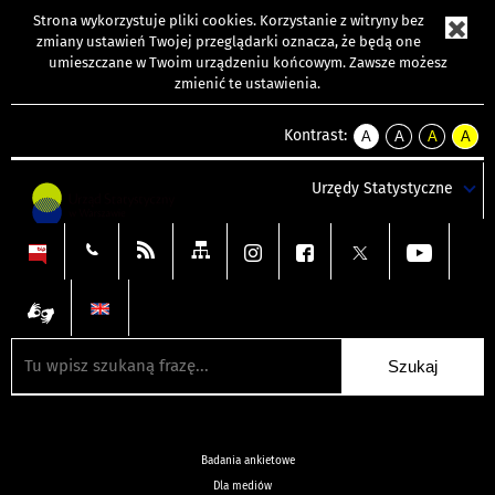
Strona wykorzystuje
pliki cookies
. Korzystanie z witryny bez
zmiany ustawień Twojej przeglądarki oznacza, że będą one
umieszczane w Twoim urządzeniu końcowym. Zawsze możesz
zmienić te ustawienia.
Kontrast:
A
A
A
A
kontrast
kontrast
kontrast
kontra
domyślny
biały
żółty
czarny
Urzędy Statystyczne
tekst
tekst
tekst
na
na
na
czarnym
czarnym
żółtym
Badania ankietowe
Dla mediów