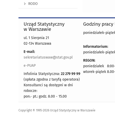
RODO
Urząd Statystyczny
Godziny pracy
w Warszawie
poniedziałek-piątek
ul. 1 Sierpnia 21
02-134 Warszawa
Informatorium:
E-mail:
poniedziałek-piątek
sekretariatuswaw@stat.gov.pl
REGON:
e-PUAP
poniedziałek 8:00-
wtorek-piątek 8.00
Infolinia Statystyczna:
22 279 99 99
(opłata zgodna z taryfą operatora)
Konsultanci są dostępni w dni
robocze:
pon.- pt.: godz. 8.00 - 15.00
Copyright © 1995-2026 Urząd Statystyczny w Warszawie