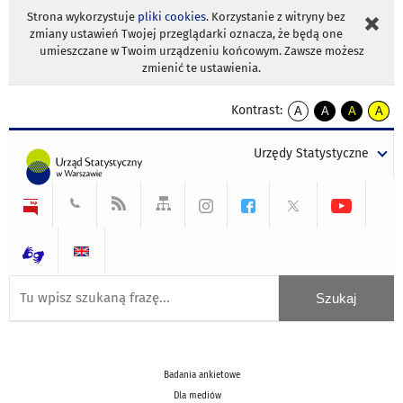
Strona wykorzystuje
pliki cookies
. Korzystanie z witryny bez
zmiany ustawień Twojej przeglądarki oznacza, że będą one
umieszczane w Twoim urządzeniu końcowym. Zawsze możesz
zmienić te ustawienia.
Kontrast:
A
A
A
A
kontrast
kontrast
kontrast
kontra
domyślny
biały
żółty
czarny
Urzędy Statystyczne
tekst
tekst
tekst
na
na
na
czarnym
czarnym
żółtym
Badania ankietowe
Dla mediów