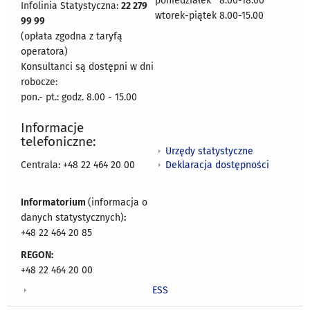
poniedziałek 8:00-18:00
Infolinia Statystyczna:
22 279
wtorek-piątek 8.00-15.00
99 99
(opłata zgodna z taryfą
operatora)
Konsultanci są dostępni w dni
robocze:
pon.- pt.: godz. 8.00 - 15.00
Informacje
telefoniczne:
Urzędy statystyczne
Deklaracja dostępności
Centrala: +48 22 464 20 00
Informatorium
(informacja o
danych statystycznych)
:
+48 22 464 20 85
REGON:
+48 22 464 20 00
ESS