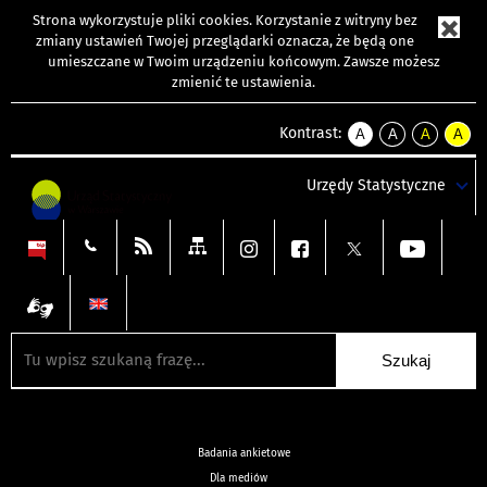
Strona wykorzystuje
pliki cookies
. Korzystanie z witryny bez
zmiany ustawień Twojej przeglądarki oznacza, że będą one
umieszczane w Twoim urządzeniu końcowym. Zawsze możesz
zmienić te ustawienia.
Kontrast:
A
A
A
A
kontrast
kontrast
kontrast
kontra
domyślny
biały
żółty
czarny
Urzędy Statystyczne
tekst
tekst
tekst
na
na
na
czarnym
czarnym
żółtym
Badania ankietowe
Dla mediów