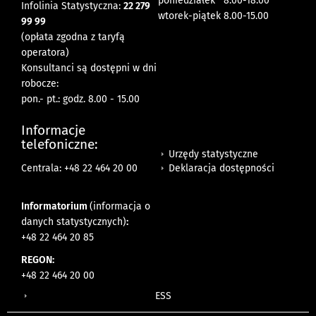
poniedziałek 8:00-18:00
Infolinia Statystyczna:
22 279
wtorek-piątek 8.00-15.00
99 99
(opłata zgodna z taryfą
operatora)
Konsultanci są dostępni w dni
robocze:
pon.- pt.: godz. 8.00 - 15.00
Informacje
telefoniczne:
Urzędy statystyczne
Deklaracja dostępności
Centrala: +48 22 464 20 00
Informatorium
(informacja o
danych statystycznych)
:
+48 22 464 20 85
REGON:
+48 22 464 20 00
ESS