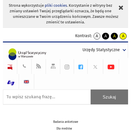
Strona wykorzystuje
pliki cookies
. Korzystanie z witryny bez
zmiany ustawień Twojej przeglądarki oznacza, że będą one
umieszczane w Twoim urządzeniu końcowym. Zawsze możesz
zmienić te ustawienia.
Kontrast:
A
A
A
A
kontrast
kontrast
kontrast
kontra
domyślny
biały
żółty
czarny
Urzędy Statystyczne
tekst
tekst
tekst
na
na
na
czarnym
czarnym
żółtym
Badania ankietowe
Dla mediów