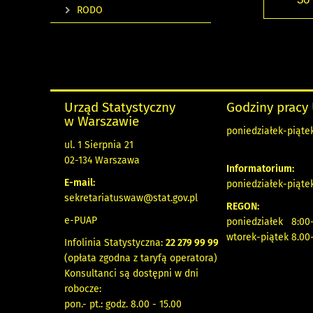
RODO
Urząd Statystyczny
Godziny pracy
w Warszawie
poniedziałek-piątek
ul. 1 Sierpnia 21
02-134 Warszawa
Informatorium:
E-mail:
poniedziałek-piątek
sekretariatuswaw@stat.gov.pl
REGON:
e-PUAP
poniedziałek 8:00-
wtorek-piątek 8.00
Infolinia Statystyczna:
22 279 99 99
(opłata zgodna z taryfą operatora)
Konsultanci są dostępni w dni
robocze:
pon.- pt.: godz. 8.00 - 15.00