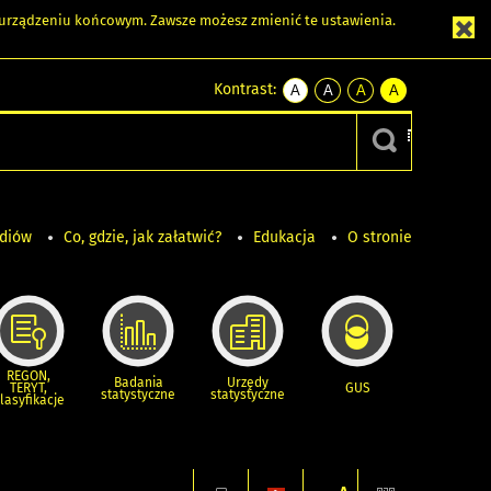
m urządzeniu końcowym. Zawsze możesz zmienić te ustawienia.
Kontrast:
A
A
A
A
kontrast
kontrast
kontrast
kontrast
domyślny
biały
żółty
czarny
tekst
tekst
tekst
na
na
na
czarnym
czarnym
żółtym
ediów
Co, gdzie, jak załatwić?
Edukacja
O stronie
REGON,
Badania
Urzędy
TERYT,
GUS
statystyczne
statystyczne
lasyfikacje