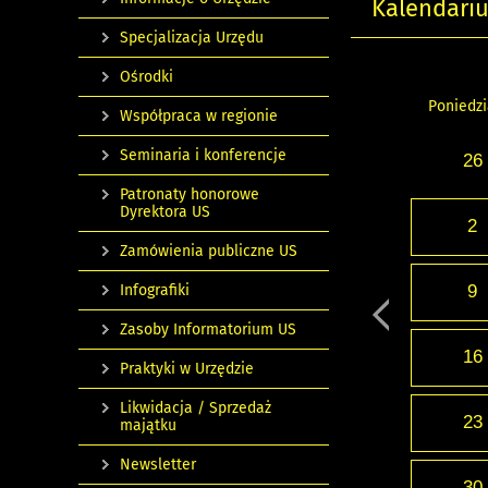
Kalendari
Specjalizacja Urzędu
Ośrodki
Poniedzi
Współpraca w regionie
Seminaria i konferencje
26
Patronaty honorowe
Dyrektora US
2
Zamówienia publiczne US
Infografiki
9
Zasoby Informatorium US
16
Praktyki w Urzędzie
Likwidacja / Sprzedaż
23
majątku
Newsletter
30