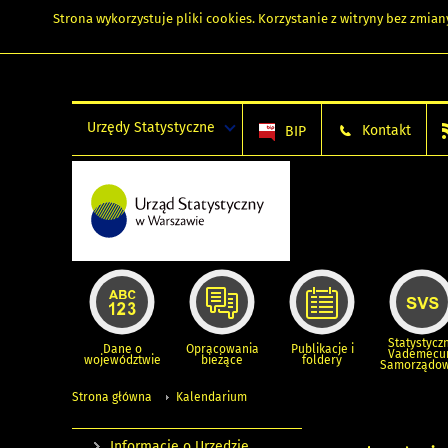
Strona wykorzystuje
pliki cookies
. Korzystanie z witryny bez zmi
Urzędy Statystyczne
Kontakt
BIP
Statystycz
Dane o
Opracowania
Publikacje i
Vademec
województwie
bieżące
foldery
Samorządo
Strona główna
Kalendarium
Informacje o Urzędzie