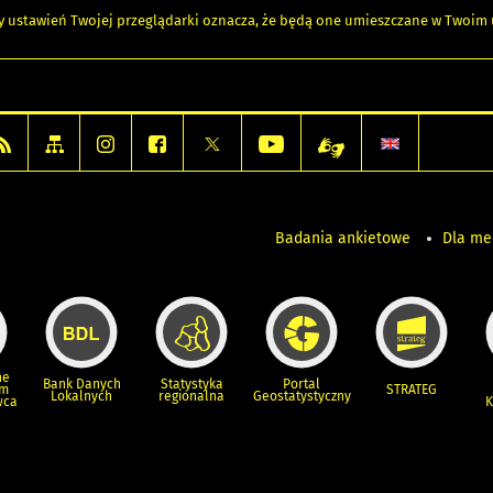
any ustawień Twojej przeglądarki oznacza, że będą one umieszczane w Twoi
Badania ankietowe
Dla m
ne
Bank Danych
Statystyka
Portal
um
STRATEG
Lokalnych
regionalna
Geostatystyczny
wca
K